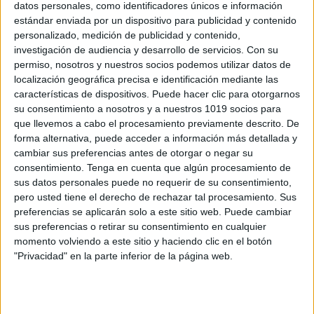
datos personales, como identificadores únicos e información
ORGANIZADOR GRAFICO VIERNES 5-4-3-
estándar enviada por un dispositivo para publicidad y contenido
personalizado, medición de publicidad y contenido,
2-1 EVALÚA TU SEMANA
investigación de audiencia y desarrollo de servicios.
Con su
Publicado el 22 septiembre, 2019
permiso, nosotros y nuestros socios podemos utilizar datos de
Os presentamos este sencillo organizador gráficos
localización geográfica precisa e identificación mediante las
características de dispositivos. Puede hacer clic para otorgarnos
para que nuestros alumnos/as se autoevaluen la
su consentimiento a nosotros y a nuestros 1019 socios para
semana de una forma sencilla y entretenida en este
que llevemos a cabo el procesamiento previamente descrito. De
documento nuestros estudiantes deben de contestar a
forma alternativa, puede acceder a información más detallada y
una […]
cambiar sus preferencias antes de otorgar o negar su
consentimiento.
Tenga en cuenta que algún procesamiento de
SEGUIR LEYENDO
sus datos personales puede no requerir de su consentimiento,
pero usted tiene el derecho de rechazar tal procesamiento. Sus
preferencias se aplicarán solo a este sitio web. Puede cambiar
sus preferencias o retirar su consentimiento en cualquier
momento volviendo a este sitio y haciendo clic en el botón
"Privacidad" en la parte inferior de la página web.
Buscar
Buscar