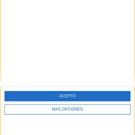
¿TE GUSTA NUESTRO MATERIAL?
Introduce tu email para unirte a otros
80.852 suscriptores.
Dirección
de
email
Suscribir
ACEPTO
MÁS OPCIONES
SIGUE NUESTROS TABLEROS EN
PINTEREST