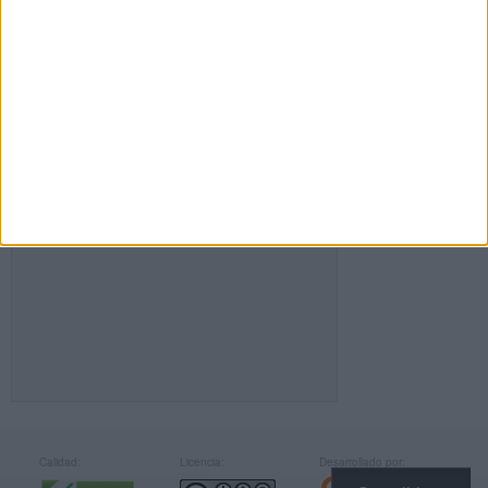
FACEBOOK
Calidad:
Licencia:
Desarrollado por: