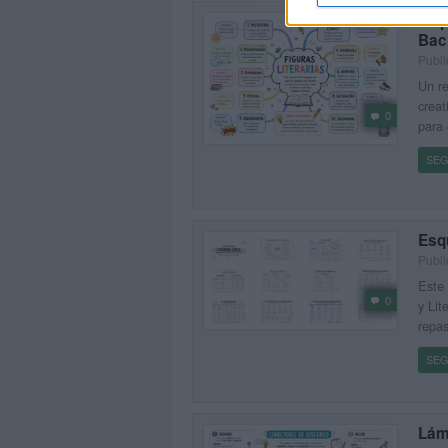
Mapa
Bac
Publi
Un re
creat
0
para 
SEG
Esq
Publi
Este 
0
y Lit
repas
SEG
Lám