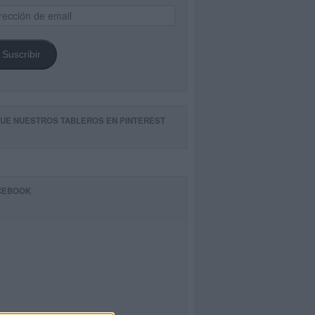
ección
il
Suscribir
GUE NUESTROS TABLEROS EN PINTEREST
CEBOOK