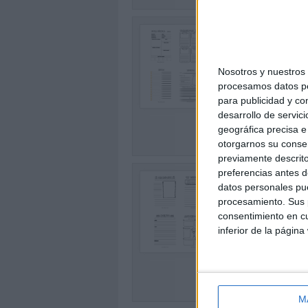
PAR
TEX
Publi
Nosotros y nuestro
Más m
procesamos datos per
parte
0
para publicidad y co
escri
desarrollo de servici
SEG
geográfica precisa e 
otorgarnos su conse
previamente descrito
preferencias antes d
20 
datos personales pue
CL
procesamiento. Sus p
Publi
consentimiento en cu
Un re
inferior de la página
0
el au
princ
SEG
M