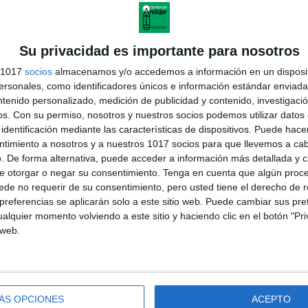
TE 2 20 NUEVAS PLANTILLAS DE TIPOLOGIAS
TUALES PARA CLASE
Su privacidad es importante para nosotros
cado el 21 mayo, 2026
s 1017
socios
almacenamos y/o accedemos a información en un disposit
odelos visuales, claros y listos para imprimir Llega la segunda
sonales, como identificadores únicos e información estándar enviada 
 del pack de tipologías textuales: 20 nuevas plantillas para trabajar
ntenido personalizado, medición de publicidad y contenido, investigaci
tura, comprensión y producción de textos en el […]
os.
Con su permiso, nosotros y nuestros socios podemos utilizar datos 
UIR LEYENDO
identificación mediante las características de dispositivos. Puede hacer
ntimiento a nosotros y a nuestros 1017 socios para que llevemos a ca
. De forma alternativa, puede acceder a información más detallada y 
e otorgar o negar su consentimiento.
Tenga en cuenta que algún proc
PLANTILLAS DE TIPOLOGIAS TEXTUALES PARA
de no requerir de su consentimiento, pero usted tiene el derecho de r
ASE
referencias se aplicarán solo a este sitio web. Puede cambiar sus pref
cado el 20 mayo, 2026
alquier momento volviendo a este sitio y haciendo clic en el botón "Pri
curso visual y estructurado para trabajar todos los tipos de textos en
 web.
la Este material reúne plantillas listas para imprimir de las
ipales tipologías textuales que se trabajan […]
UIR LEYENDO
ÁS OPCIONES
ACEPTO