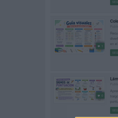
SEG
Cole
Publi
Recur
diver
en el
1
SEG
Lám
Publi
Apren
0
traig
puntu
SEG