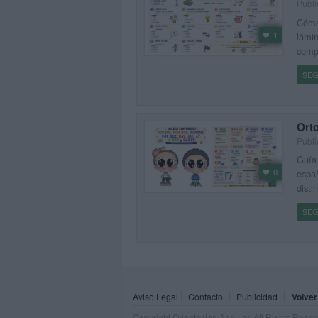
Publi
Cómo 
1
lámin
comp
SEG
Orto
Publi
Guía 
0
españ
disti
SEG
Aviso Legal
Contacto
Publicidad
Volver
Copyright Orientacion Andujar. All Rights Rese