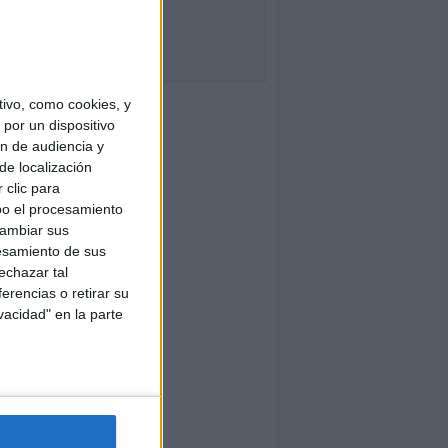
ivo, como cookies, y
por un dispositivo
ón de audiencia y
de localización
 clic para
bo el procesamiento
cambiar sus
esamiento de sus
echazar tal
erencias o retirar su
vacidad" en la parte