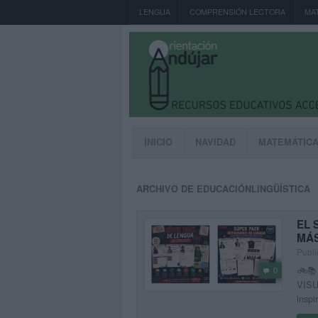
LENGUA
COMPRENSIÓN LECTORA
MA
INICIO
NAVIDAD
MATEMÁTIC
ARCHIVO DE EDUCACIÓNLINGÜÍSTICA
EL 
MÁS
Publi
🚲
0
VISU
inspi