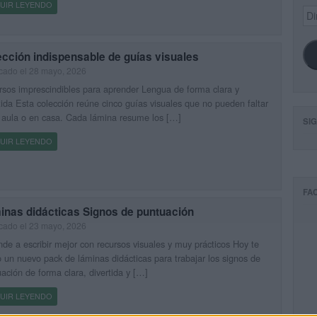
UIR LEYENDO
Dir
de
ema
cción indispensable de guías visuales
cado el 28 mayo, 2026
sos imprescindibles para aprender Lengua de forma clara y
tida Esta colección reúne cinco guías visuales que no pueden faltar
 aula o en casa. Cada lámina resume los […]
SI
UIR LEYENDO
FA
inas didácticas Signos de puntuación
cado el 23 mayo, 2026
de a escribir mejor con recursos visuales y muy prácticos Hoy te
o un nuevo pack de láminas didácticas para trabajar los signos de
ación de forma clara, divertida y […]
UIR LEYENDO