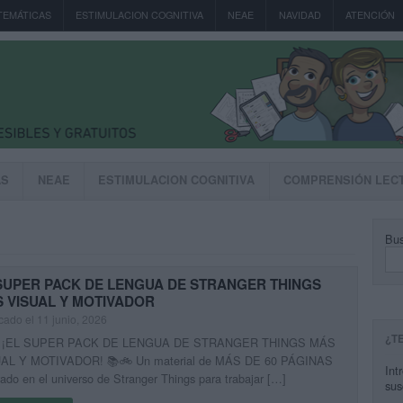
TEMÁTICAS
ESTIMULACION COGNITIVA
NEAE
NAVIDAD
ATENCIÓN
AS
NEAE
ESTIMULACION COGNITIVA
COMPRENSIÓN LEC
Bus
SUPER PACK DE LENGUA DE STRANGER THINGS
 VISUAL Y MOTIVADOR
cado el 11 junio, 2026
¿T
 ¡EL SUPER PACK DE LENGUA DE STRANGER THINGS MÁS
AL Y MOTIVADOR! 📚🚲 Un material de MÁS DE 60 PÁGINAS
Int
rado en el universo de Stranger Things para trabajar […]
sus