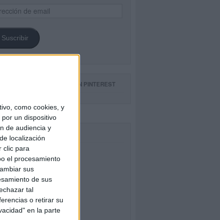
ección
il
Suscribir
GUE NUESTROS TABLEROS EN PINTEREST
ivo, como cookies, y
por un dispositivo
ón de audiencia y
CEBOOK
de localización
 clic para
bo el procesamiento
cambiar sus
esamiento de sus
echazar tal
erencias o retirar su
vacidad" en la parte