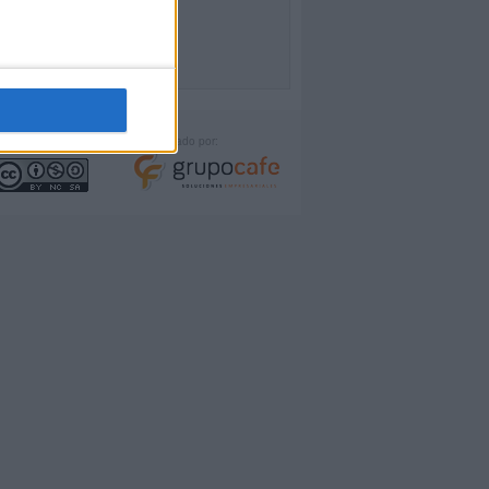
icencia:
Desarrollado por: