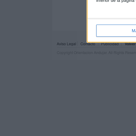
inferior de la página
M
Aviso Legal
Contacto
Publicidad
Volver
Copyright Orientacion Andujar. All Rights Rese