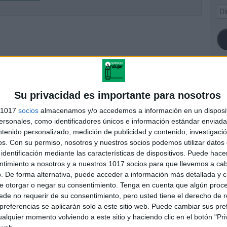
Dir
de
ema
SI
Su privacidad es importante para nosotros
s 1017
socios
almacenamos y/o accedemos a información en un disposit
sonales, como identificadores únicos e información estándar enviada 
ntenido personalizado, medición de publicidad y contenido, investigaci
FA
os.
Con su permiso, nosotros y nuestros socios podemos utilizar datos 
identificación mediante las características de dispositivos. Puede hacer
ntimiento a nosotros y a nuestros 1017 socios para que llevemos a ca
. De forma alternativa, puede acceder a información más detallada y 
e otorgar o negar su consentimiento.
Tenga en cuenta que algún proc
de no requerir de su consentimiento, pero usted tiene el derecho de r
referencias se aplicarán solo a este sitio web. Puede cambiar sus pref
alquier momento volviendo a este sitio y haciendo clic en el botón "Pri