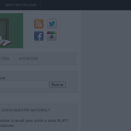
GRAFOMOTRICIDAD
TORA
ATENCIÓN
car
Buscar
E GUSTA NUESTRO MATERIAL?
roduce tu email para unirte a otros 80.871
criptores.