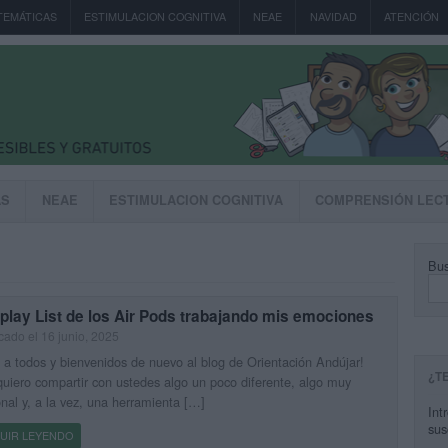
TEMÁTICAS
ESTIMULACION COGNITIVA
NEAE
NAVIDAD
ATENCIÓN
AS
NEAE
ESTIMULACION COGNITIVA
COMPRENSIÓN LEC
Bus
play List de los Air Pods trabajando mis emociones
cado el 16 junio, 2025
 a todos y bienvenidos de nuevo al blog de Orientación Andújar!
¿T
uiero compartir con ustedes algo un poco diferente, algo muy
nal y, a la vez, una herramienta […]
Int
sus
UIR LEYENDO