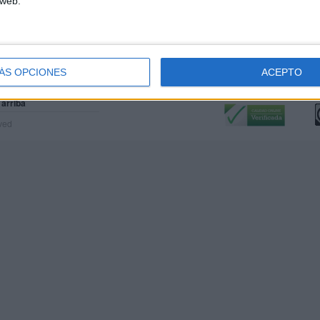
 web.
ÁS OPCIONES
ACEPTO
Calidad:
L
 arriba
rved