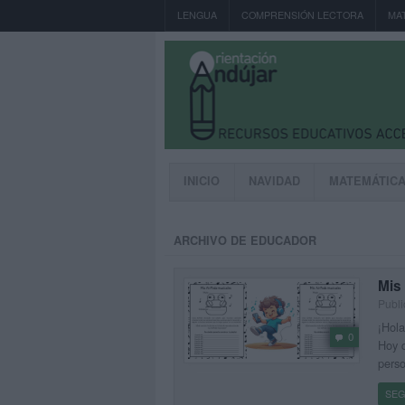
LENGUA
COMPRENSIÓN LECTORA
MA
INICIO
NAVIDAD
MATEMÁTIC
ARCHIVO DE EDUCADOR
Mis 
Publi
¡Hola
0
Hoy q
perso
SEG