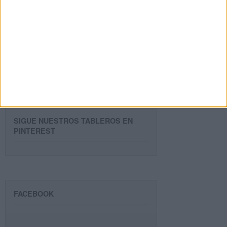
Dirección
de
email
Suscribir
SIGUE NUESTROS TABLEROS EN
PINTEREST
FACEBOOK