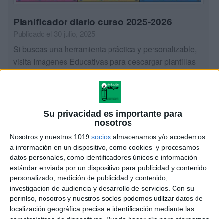
Planificador diario curso 2025-2026
Publicado el 30 julio, 2025
Si buscas una herramienta práctica y personalizable,
visita Imágenes Educativas para descargar plantillas
diseñadas especialmente para docentes y estudiantes.
En primer lugar, el planificador abril 2025 incluye:
Calendario mensual: Con espacio para anotar
efemérides […]
Su privacidad es importante para
nosotros
SEGUIR LEYENDO
Nosotros y nuestros 1019
socios
almacenamos y/o accedemos
a información en un dispositivo, como cookies, y procesamos
datos personales, como identificadores únicos e información
estándar enviada por un dispositivo para publicidad y contenido
personalizado, medición de publicidad y contenido,
investigación de audiencia y desarrollo de servicios.
Con su
permiso, nosotros y nuestros socios podemos utilizar datos de
localización geográfica precisa e identificación mediante las