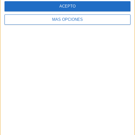
ACEPTO
SEGUIR LEYENDO
MÁS OPCIONES
Efemérides mes de abril
Publicado el 31 marzo, 2020
Nueva colección de efemérides del mes de abril. La
educación en valores es una necesidad primordial en