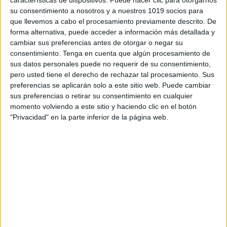
características de dispositivos. Puede hacer clic para otorgarnos
su consentimiento a nosotros y a nuestros 1019 socios para
que llevemos a cabo el procesamiento previamente descrito. De
forma alternativa, puede acceder a información más detallada y
cambiar sus preferencias antes de otorgar o negar su
consentimiento.
Tenga en cuenta que algún procesamiento de
sus datos personales puede no requerir de su consentimiento,
pero usted tiene el derecho de rechazar tal procesamiento. Sus
Banner banderines efemérides decora tu
preferencias se aplicarán solo a este sitio web. Puede cambiar
clase abril 2025
sus preferencias o retirar su consentimiento en cualquier
Publicado el 26 marzo, 2025
momento volviendo a este sitio y haciendo clic en el botón
"Privacidad" en la parte inferior de la página web.
Dale un toque especial y lleno de color a tu aula con
este precioso banner de efemérides para el mes de
abril 2025. Un recurso visual y educativo que te […]
SEGUIR LEYENDO