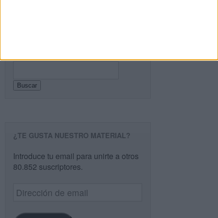
PÁGINA SIGUIENTE »
Buscar
Buscar
¿TE GUSTA NUESTRO MATERIAL?
Introduce tu email para unirte a otros
80.852 suscriptores.
Dirección
de
email