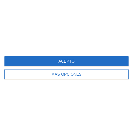
SEGUIR LEYENDO
ACEPTO
MÁS OPCIONES
Infantil Lámina didáctica Tipos de
palabras
Publicado el 18 mayo, 2026