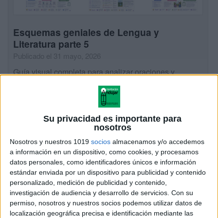
Esquemas geniales de Lengua y
Literatura parte 5
Publicado el 31 mayo, 2026
Guía visual completa para analizar oraciones y
sintagmas Esta nueva entrega de Esquemas útiles de
Lengua y Literatura reúne láminas visuales y
explicativas sobre los principales tipos de sintagmas,
Su privacidad es importante para
complementos […]
nosotros
SEGUIR LEYENDO
Nosotros y nuestros 1019
socios
almacenamos y/o accedemos
a información en un dispositivo, como cookies, y procesamos
datos personales, como identificadores únicos e información
estándar enviada por un dispositivo para publicidad y contenido
personalizado, medición de publicidad y contenido,
investigación de audiencia y desarrollo de servicios.
Con su
permiso, nosotros y nuestros socios podemos utilizar datos de
localización geográfica precisa e identificación mediante las