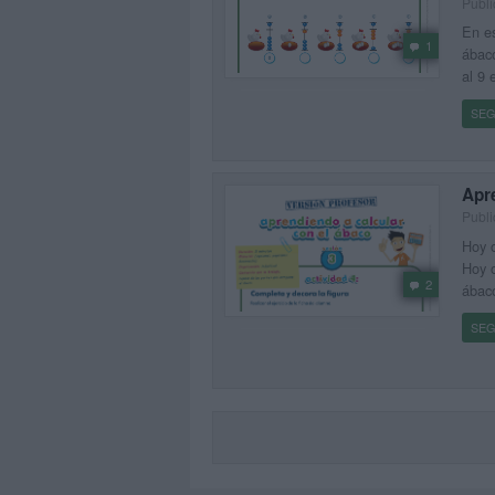
Publi
En es
1
ábaco
al 9 
SEG
Apre
Publi
Hoy o
Hoy o
2
ábaco
SEG