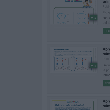
pri
Publi
En es
con l
2
del á
SEG
Apr
núm
Publi
Segu
3
la p
intro
SEG
Apr
núm