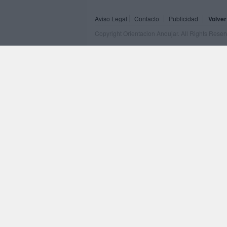
Aviso Legal
Contacto
Publicidad
Volver
Copyright Orientacion Andujar. All Rights Rese