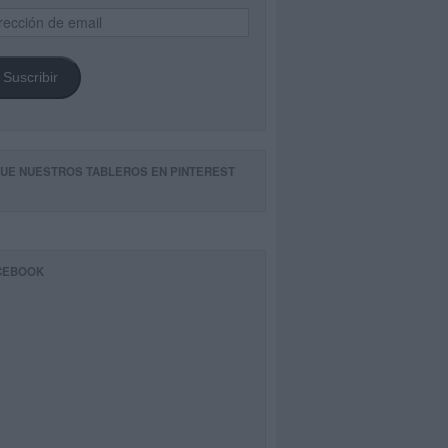
ección
il
Suscribir
GUE NUESTROS TABLEROS EN PINTEREST
CEBOOK