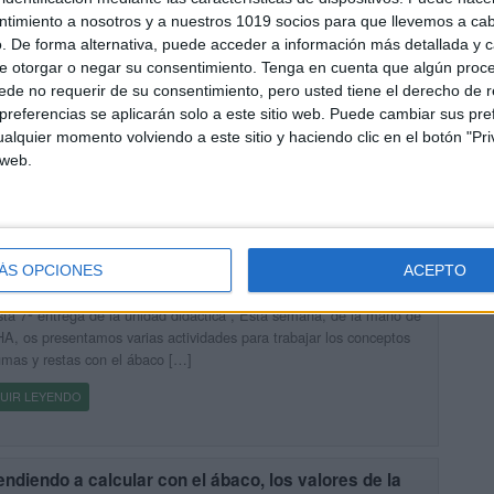
ntimiento a nosotros y a nuestros 1019 socios para que llevemos a ca
UIR LEYENDO
. De forma alternativa, puede acceder a información más detallada y 
e otorgar o negar su consentimiento.
Tenga en cuenta que algún proc
de no requerir de su consentimiento, pero usted tiene el derecho de r
referencias se aplicarán solo a este sitio web. Puede cambiar sus pref
alquier momento volviendo a este sitio y haciendo clic en el botón "Pri
 web.
endiendo a calcular con el ábaco, SUMAS Y RESTAS
ÁS OPCIONES
ACEPTO
cado el 28 octubre, 2015
ta 7ª entrega de la unidad didáctica , Esta semana, de la mano de
, os presentamos varias actividades para trabajar los conceptos
mas y restas con el ábaco […]
UIR LEYENDO
ndiendo a calcular con el ábaco, los valores de la