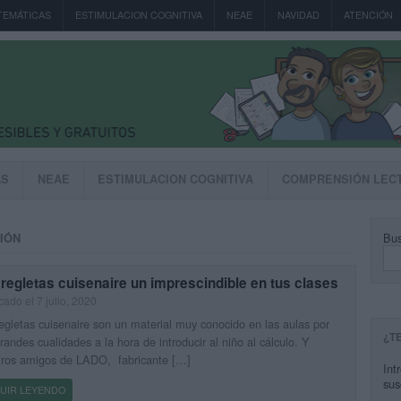
TEMÁTICAS
ESTIMULACION COGNITIVA
NEAE
NAVIDAD
ATENCIÓN
AS
NEAE
ESTIMULACION COGNITIVA
COMPRENSIÓN LEC
Bus
IÓN
regletas cuisenaire un imprescindible en tus clases
cado el 7 julio, 2020
egletas cuisenaire son un material muy conocido en las aulas por
¿T
randes cualidades a la hora de introducir al niño al cálculo. Y
tros amigos de LADO, fabricante […]
Int
sus
UIR LEYENDO