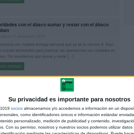
vidades con el ábaco sumar y restar con el ábaco
oban
cado el 11 noviembre, 2015
inuamos con nuestra entrega semanal que ya es la número 9. Aquí
s nuevas actividades para practicar las operaciones con unidades en
aco. Os recordamos que sumar y restar […]
UIR LEYENDO
endiendo a calcular con el ábaco Como sumar y
Su privacidad es importante para nosotros
ar con el ábaco soroban
s 1019
socios
almacenamos y/o accedemos a información en un disposit
cado el 4 noviembre, 2015
sonales, como identificadores únicos e información estándar enviada 
inuamos con nuestra entrega semanal que ya es la número 8. Aquí
ntenido personalizado, medición de publicidad y contenido, investigaci
s nuevas actividades para practicar las operaciones con unidades en
os.
Con su permiso, nosotros y nuestros socios podemos utilizar datos 
aco. Os recordamos que sumar y restar […]
identificación mediante las características de dispositivos. Puede hacer