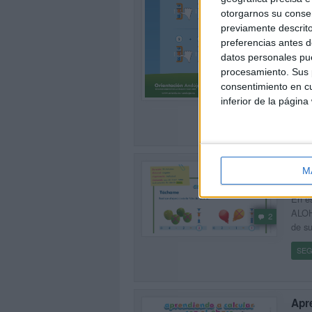
otorgarnos su conse
SEG
previamente descrito
preferencias antes d
datos personales pue
procesamiento. Sus p
2
consentimiento en cu
inferior de la página
Apr
M
Publi
En es
ALOHA
2
de su
SEG
Apre