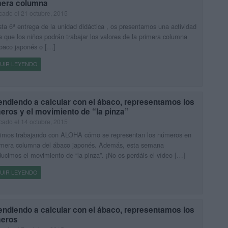
mera columna
cado el 21 octubre, 2015
ta 6ª entrega de la unidad didáctica , os presentamos una actividad
a que los niños podrán trabajar los valores de la primera columna
baco japonés o […]
UIR LEYENDO
endiendo a calcular con el ábaco, representamos los
eros y el movimiento de “la pinza”
cado el 14 octubre, 2015
imos trabajando con ALOHA cómo se representan los números en
rimera columna del ábaco japonés. Además, esta semana
ducimos el movimiento de “la pinza”. ¡No os perdáis el vídeo […]
UIR LEYENDO
endiendo a calcular con el ábaco, representamos los
eros