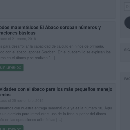
Dir
de
ema
odos matemáticos El Ábaco soroban números y
raciones básicas
cado el 21 enero, 2018
s para desarrollar la capacidad de cálculo en niños de primaria,
SI
do con el ábaco japonés Soroban. En el cuadernillo se explican los
os en el ábaco y se realizan […]
UIR LEYENDO
FA
ividades con el ábaco para los más pequeños manejo
dedos
cado el 25 noviembre, 2015
inuamos con nuestra entrega semanal que ya es la número 10. Aquí
s un ejercicio para introducir el uso de la ficha superior del ábaco
és en las operaciones aritméticas […]
UIR LEYENDO