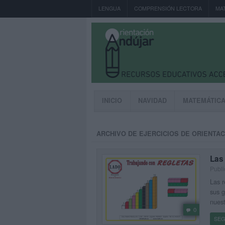
LENGUA
COMPRENSIÓN LECTORA
MA
INICIO
NAVIDAD
MATEMÁTIC
ARCHIVO DE EJERCICIOS DE ORIENTAC
Las 
Publi
Las r
sus g
nues
0
SEG