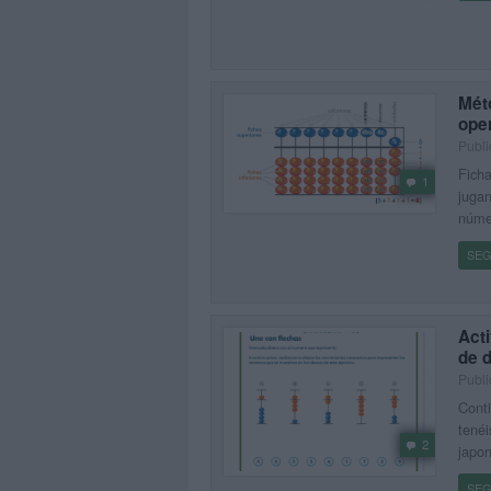
Mét
ope
Publi
Ficha
1
jugan
númer
SEG
Act
de 
Publi
Cont
tenéi
2
japon
SEG