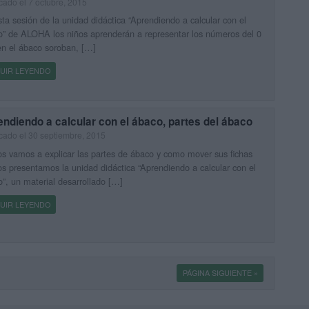
cado el 7 octubre, 2015
ta sesión de la unidad didáctica “Aprendiendo a calcular con el
” de ALOHA los niños aprenderán a representar los números del 0
en el ábaco soroban, […]
UIR LEYENDO
ndiendo a calcular con el ábaco, partes del ábaco
cado el 30 septiembre, 2015
s vamos a explicar las partes de ábaco y como mover sus fichas
s presentamos la unidad didáctica “Aprendiendo a calcular con el
”, un material desarrollado […]
UIR LEYENDO
PÁGINA SIGUIENTE »