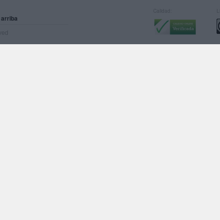
Calidad:
L
 arriba
rved