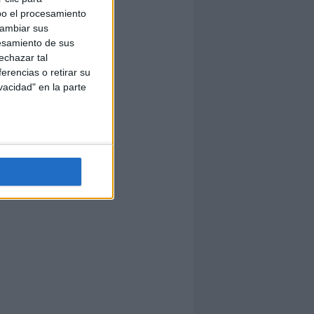
bo el procesamiento
cambiar sus
esamiento de sus
echazar tal
erencias o retirar su
vacidad" en la parte