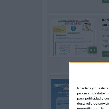
Acti
sor
Publi
Cont
tenéi
el áb
1
SEG
Apr
rest
Nosotros y nuestro
Publi
procesamos datos per
Cont
para publicidad y co
tenéi
desarrollo de servici
el áb
geográfica precisa e 