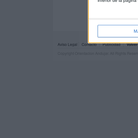
inferior de la página
M
Aviso Legal
Contacto
Publicidad
Volver
Copyright Orientacion Andujar. All Rights Rese