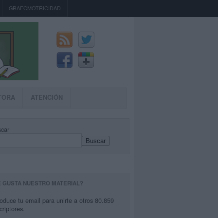
GRAFOMOTRICIDAD
TORA
ATENCIÓN
car
Buscar
E GUSTA NUESTRO MATERIAL?
roduce tu email para unirte a otros 80.859
criptores.