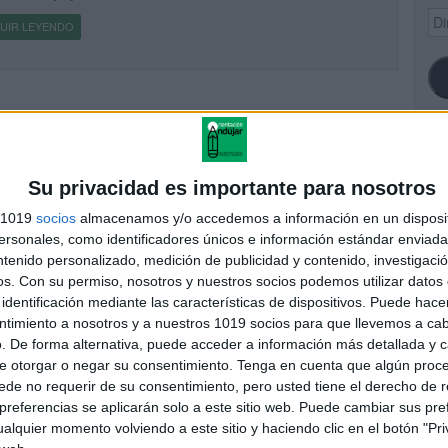
Dir
UIR LEYENDO
de
ema
SI
Su privacidad es importante para nosotros
s 1019
socios
almacenamos y/o accedemos a información en un disposit
sonales, como identificadores únicos e información estándar enviada 
ntenido personalizado, medición de publicidad y contenido, investigaci
FA
os.
Con su permiso, nosotros y nuestros socios podemos utilizar datos 
identificación mediante las características de dispositivos. Puede hacer
ntimiento a nosotros y a nuestros 1019 socios para que llevemos a ca
. De forma alternativa, puede acceder a información más detallada y 
e otorgar o negar su consentimiento.
Tenga en cuenta que algún proc
de no requerir de su consentimiento, pero usted tiene el derecho de r
referencias se aplicarán solo a este sitio web. Puede cambiar sus pref
alquier momento volviendo a este sitio y haciendo clic en el botón "Pri