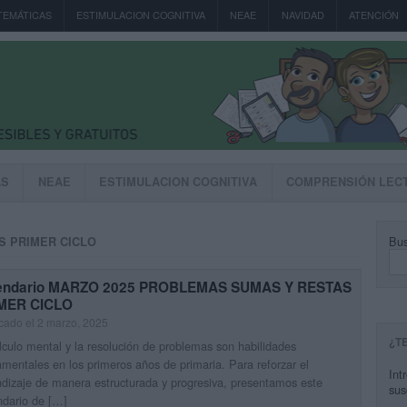
TEMÁTICAS
ESTIMULACION COGNITIVA
NEAE
NAVIDAD
ATENCIÓN
AS
NEAE
ESTIMULACION COGNITIVA
COMPRENSIÓN LEC
Bus
S PRIMER CICLO
endario MARZO 2025 PROBLEMAS SUMAS Y RESTAS
MER CICLO
cado el 2 marzo, 2025
¿T
lculo mental y la resolución de problemas son habilidades
mentales en los primeros años de primaria. Para reforzar el
Int
dizaje de manera estructurada y progresiva, presentamos este
sus
ndario de […]