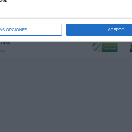
 web.
ÁS OPCIONES
ACEPTO
Calidad:
L
 arriba
rved