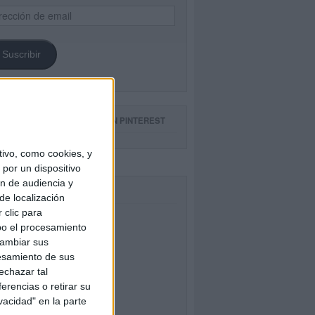
ección
il
Suscribir
GUE NUESTROS TABLEROS EN PINTEREST
ivo, como cookies, y
por un dispositivo
ón de audiencia y
CEBOOK
de localización
 clic para
bo el procesamiento
cambiar sus
esamiento de sus
echazar tal
erencias o retirar su
vacidad" en la parte