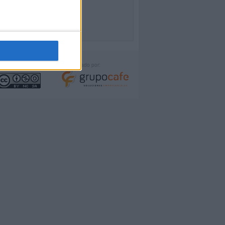
icencia:
Desarrollado por: