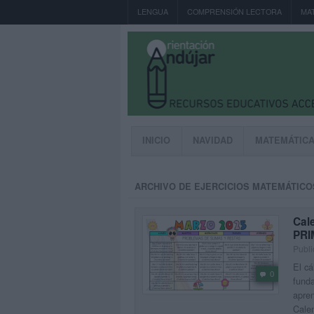
LENGUA
COMPRENSIÓN LECTORA
MA
INICIO
NAVIDAD
MATEMÁTIC
ARCHIVO DE EJERCICIOS MATEMÁTICO
Cal
PRI
Publi
El cá
0
funda
apren
Cale