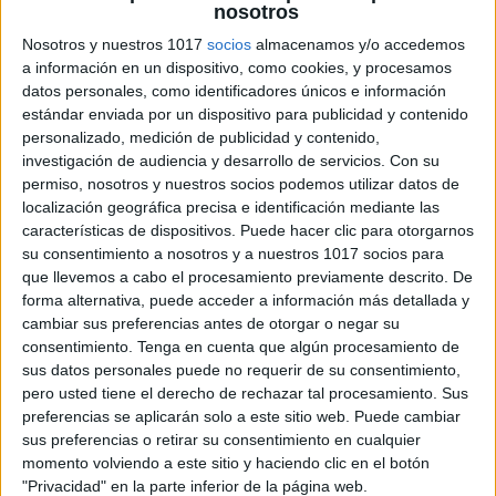
nosotros
Nosotros y nuestros 1017
socios
almacenamos y/o accedemos
Esquemas figuras literarias ESO y
a información en un dispositivo, como cookies, y procesamos
datos personales, como identificadores únicos e información
Bachillerato
estándar enviada por un dispositivo para publicidad y contenido
Publicado el 13 junio, 2026
personalizado, medición de publicidad y contenido,
Las figuras literarias son herramientas esenciales para
investigación de audiencia y desarrollo de servicios.
Con su
permiso, nosotros y nuestros socios podemos utilizar datos de
enriquecer el lenguaje y expresar ideas con belleza,
localización geográfica precisa e identificación mediante las
emoción y creatividad. Este nuevo pack de esquemas
características de dispositivos. Puede hacer clic para otorgarnos
visuales está diseñado para ayudar al alumnado […]
su consentimiento a nosotros y a nuestros 1017 socios para
que llevemos a cabo el procesamiento previamente descrito. De
SEGUIR LEYENDO
forma alternativa, puede acceder a información más detallada y
cambiar sus preferencias antes de otorgar o negar su
consentimiento.
Tenga en cuenta que algún procesamiento de
sus datos personales puede no requerir de su consentimiento,
pero usted tiene el derecho de rechazar tal procesamiento. Sus
preferencias se aplicarán solo a este sitio web. Puede cambiar
sus preferencias o retirar su consentimiento en cualquier
momento volviendo a este sitio y haciendo clic en el botón
"Privacidad" en la parte inferior de la página web.