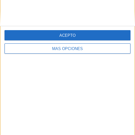
Buscar
ACEPTO
¿TE GUSTA NUESTRO MATERIAL?
MÁS OPCIONES
Introduce tu email para unirte a otros
80.868 suscriptores.
Dirección
de
email
Suscribir
SIGUE NUESTROS TABLEROS EN