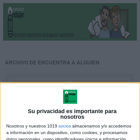
ARCHIVO DE ENCUENTRA A ALGUIEN
Su privacidad es importante para
nosotros
Nosotros y nuestros 1019
socios
almacenamos y/o accedemos
Dinámica Día de la familia: Encuentra a
a información en un dispositivo, como cookies, y procesamos
datos personales, como identificadores únicos e información