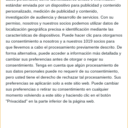
alguien…
estándar enviada por un dispositivo para publicidad y contenido
Publicado el 12 mayo, 2026
personalizado, medición de publicidad y contenido,
Para celebrar el Día de la Familia en el entorno
investigación de audiencia y desarrollo de servicios.
Con su
permiso, nosotros y nuestros socios podemos utilizar datos de
escolar, proponemos transformar el aula en un espacio
localización geográfica precisa e identificación mediante las
de descubrimiento mutuo con la dinámica «Encuentra
características de dispositivos. Puede hacer clic para otorgarnos
a alguien que… Edición Familiar», […]
su consentimiento a nosotros y a nuestros 1019 socios para
que llevemos a cabo el procesamiento previamente descrito. De
SEGUIR LEYENDO
forma alternativa, puede acceder a información más detallada y
cambiar sus preferencias antes de otorgar o negar su
consentimiento.
Tenga en cuenta que algún procesamiento de
sus datos personales puede no requerir de su consentimiento,
pero usted tiene el derecho de rechazar tal procesamiento. Sus
preferencias se aplicarán solo a este sitio web. Puede cambiar
Buscar
sus preferencias o retirar su consentimiento en cualquier
momento volviendo a este sitio y haciendo clic en el botón
"Privacidad" en la parte inferior de la página web.
Buscar