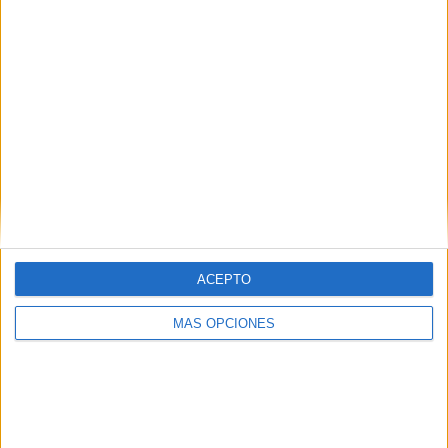
¿TE GUSTA NUESTRO MATERIAL?
Introduce tu email para unirte a otros
80.842 suscriptores.
Dirección
de
email
Suscribir
ACEPTO
MÁS OPCIONES
SIGUE NUESTROS TABLEROS EN
PINTEREST