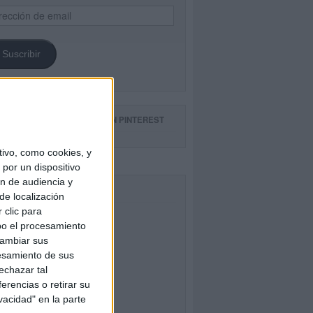
ección
il
Suscribir
GUE NUESTROS TABLEROS EN PINTEREST
ivo, como cookies, y
por un dispositivo
ón de audiencia y
CEBOOK
de localización
 clic para
bo el procesamiento
cambiar sus
esamiento de sus
echazar tal
erencias o retirar su
vacidad" en la parte