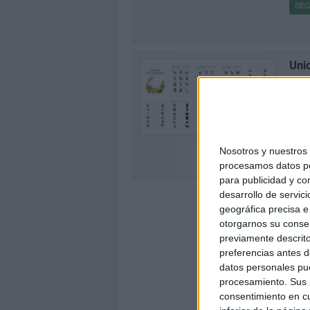
SEG
Unid
Publi
El ap
las p
0
conte
SEG
Nosotros y nuestro
procesamos datos per
para publicidad y co
desarrollo de servici
geográfica precisa e 
otorgarnos su conse
previamente descrito
preferencias antes d
datos personales pue
procesamiento. Sus p
consentimiento en cu