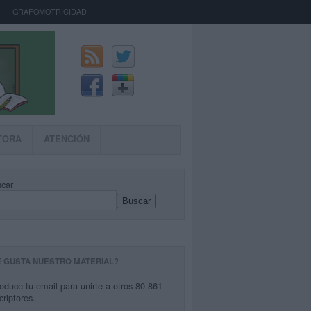
GRAFOMOTRICIDAD
TORA
ATENCIÓN
car
Buscar
E GUSTA NUESTRO MATERIAL?
roduce tu email para unirte a otros 80.861
criptores.