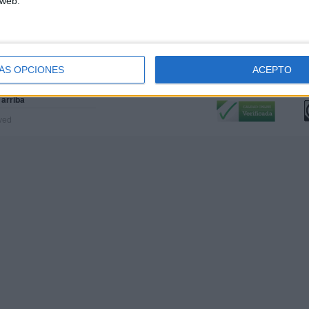
 web.
ÁS OPCIONES
ACEPTO
Calidad:
L
 arriba
rved