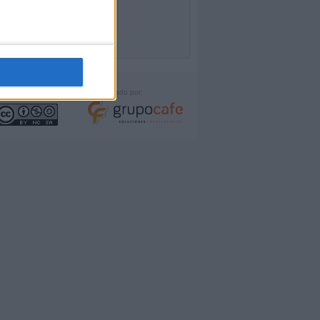
icencia:
Desarrollado por: