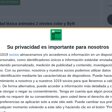
UIR LEYENDO
Dir
de
ema
ad léxica animales 2 niveles color y ByN
cado el 16 febrero, 2025
rendizaje del vocabulario relacionado con los animales es una de
rimeras etapas en la adquisición del lenguaje. Para reforzar este
SI
nido, hemos diseñado una unidad léxica de animales […]
Su privacidad es importante para nosotros
UIR LEYENDO
s 1019
socios
almacenamos y/o accedemos a información en un disposit
sonales, como identificadores únicos e información estándar enviada 
ntenido personalizado, medición de publicidad y contenido, investigaci
FA
os.
Con su permiso, nosotros y nuestros socios podemos utilizar datos 
identificación mediante las características de dispositivos. Puede hacer
ntimiento a nosotros y a nuestros 1019 socios para que llevemos a ca
. De forma alternativa, puede acceder a información más detallada y 
e otorgar o negar su consentimiento.
Tenga en cuenta que algún proc
de no requerir de su consentimiento, pero usted tiene el derecho de r
referencias se aplicarán solo a este sitio web. Puede cambiar sus pref
alquier momento volviendo a este sitio y haciendo clic en el botón "Pri