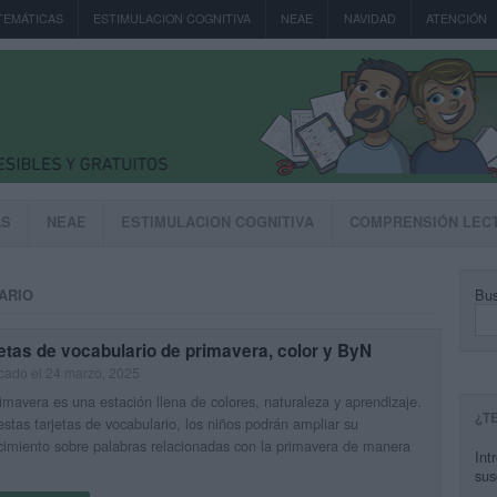
TEMÁTICAS
ESTIMULACION COGNITIVA
NEAE
NAVIDAD
ATENCIÓN
AS
NEAE
ESTIMULACION COGNITIVA
COMPRENSIÓN LEC
Bus
ARIO
etas de vocabulario de primavera, color y ByN
cado el 24 marzo, 2025
imavera es una estación llena de colores, naturaleza y aprendizaje.
¿T
stas tarjetas de vocabulario, los niños podrán ampliar su
imiento sobre palabras relacionadas con la primavera de manera
Int
sus