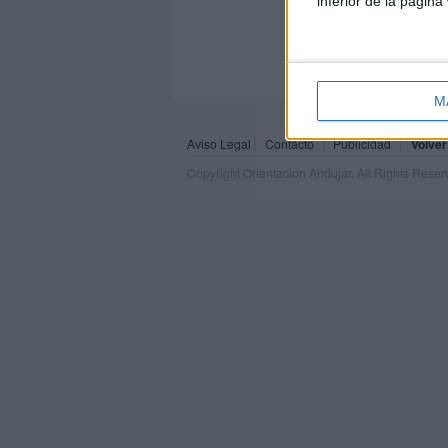
inferior de la página
M
Aviso Legal
Contacto
Publicidad
Volver
Copyright Orientacion Andujar. All Rights Rese