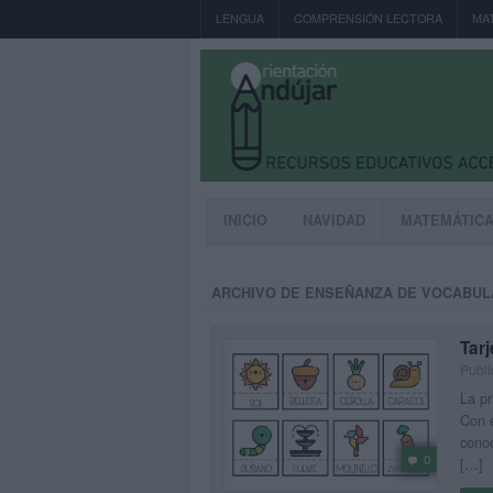
LENGUA
COMPRENSIÓN LECTORA
MA
INICIO
NAVIDAD
MATEMÁTIC
ARCHIVO DE ENSEÑANZA DE VOCABUL
Tarj
Publi
La pr
Con e
conoc
0
[…]