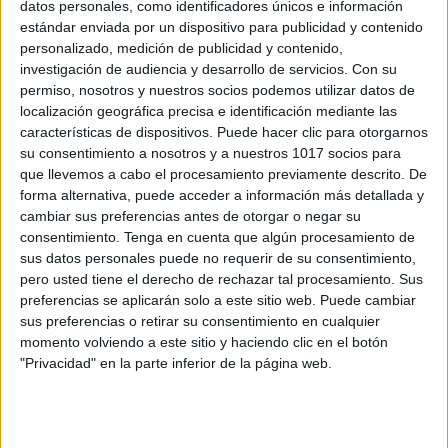
datos personales, como identificadores únicos e información
BANDERINES CARTEL DE BIENVENIDA
estándar enviada por un dispositivo para publicidad y contenido
CURSO 2023-2024
personalizado, medición de publicidad y contenido,
Publicado el 15 agosto, 2023
investigación de audiencia y desarrollo de servicios.
Con su
permiso, nosotros y nuestros socios podemos utilizar datos de
BANDERINES CARTEL DE BIENVENIDA CURSO
localización geográfica precisa e identificación mediante las
2023-2024. ¡Prepara la bienvenida al nuevo curso
características de dispositivos. Puede hacer clic para otorgarnos
2023-2024 con estilo! En Orientación Andújar, te
su consentimiento a nosotros y a nuestros 1017 socios para
traemos una fantástica propuesta: los banderines
que llevemos a cabo el procesamiento previamente descrito. De
cartel de bienvenida. Estos adorables […]
forma alternativa, puede acceder a información más detallada y
cambiar sus preferencias antes de otorgar o negar su
consentimiento.
Tenga en cuenta que algún procesamiento de
SEGUIR LEYENDO
sus datos personales puede no requerir de su consentimiento,
pero usted tiene el derecho de rechazar tal procesamiento. Sus
preferencias se aplicarán solo a este sitio web. Puede cambiar
sus preferencias o retirar su consentimiento en cualquier
momento volviendo a este sitio y haciendo clic en el botón
"Privacidad" en la parte inferior de la página web.
Buscar
Buscar