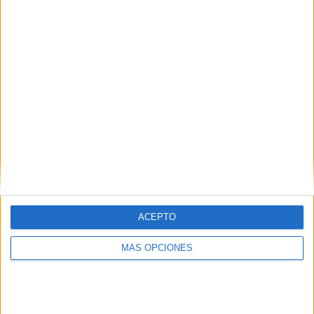
¿TE GUSTA NUESTRO MATERIAL?
Introduce tu email para unirte a otros
80.871 suscriptores.
Dirección
de
email
Suscribir
ACEPTO
MÁS OPCIONES
SIGUE NUESTROS TABLEROS EN
PINTEREST