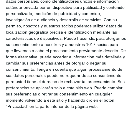
datos personales, como identificadores únicos e información
CUADERNO DE ESTIMULACION
estándar enviada por un dispositivo para publicidad y contenido
COGNITIVA VOL.1
personalizado, medición de publicidad y contenido,
investigación de audiencia y desarrollo de servicios.
Con su
Publicado el 28 julio, 2023
permiso, nosotros y nuestros socios podemos utilizar datos de
La estimulación cognitiva es una estrategia educativa
localización geográfica precisa e identificación mediante las
y terapéutica que busca mejorar y potenciar las
características de dispositivos. Puede hacer clic para otorgarnos
su consentimiento a nosotros y a nuestros 1017 socios para
capacidades mentales de niños y adultos. A través de
que llevemos a cabo el procesamiento previamente descrito. De
la realización de fichas y actividades […]
forma alternativa, puede acceder a información más detallada y
cambiar sus preferencias antes de otorgar o negar su
SEGUIR LEYENDO
consentimiento.
Tenga en cuenta que algún procesamiento de
sus datos personales puede no requerir de su consentimiento,
pero usted tiene el derecho de rechazar tal procesamiento. Sus
preferencias se aplicarán solo a este sitio web. Puede cambiar
sus preferencias o retirar su consentimiento en cualquier
momento volviendo a este sitio y haciendo clic en el botón
Buscar
"Privacidad" en la parte inferior de la página web.
Buscar