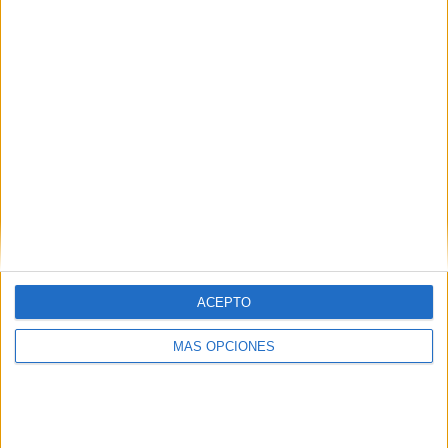
¿TE GUSTA NUESTRO MATERIAL?
Introduce tu email para unirte a otros
80.869 suscriptores.
Dirección
de
email
Suscribir
ACEPTO
MÁS OPCIONES
SIGUE NUESTROS TABLEROS EN
PINTEREST