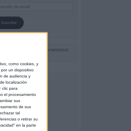
ección
il
Suscribir
GUE NUESTROS TABLEROS EN PINTEREST
ivo, como cookies, y
por un dispositivo
ón de audiencia y
CEBOOK
de localización
 clic para
bo el procesamiento
cambiar sus
esamiento de sus
echazar tal
erencias o retirar su
vacidad" en la parte