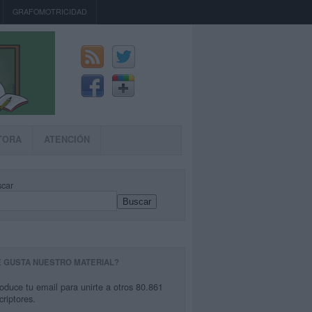
GRAFOMOTRICIDAD
TORA
ATENCIÓN
car
Buscar
E GUSTA NUESTRO MATERIAL?
roduce tu email para unirte a otros 80.861
criptores.