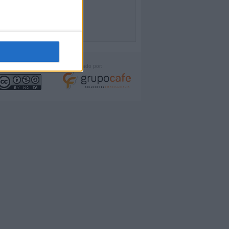
icencia:
Desarrollado por: