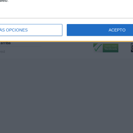
 web.
ÁS OPCIONES
ACEPTO
Calidad:
L
 arriba
rved