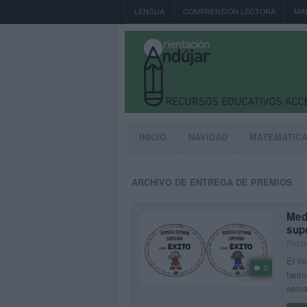
LENGUA
COMPRENSIÓN LECTORA
MA
INICIO
NAVIDAD
MATEMÁTIC
ARCHIVO DE ENTREGA DE PREMIOS
Med
sup
Publi
El in
0
tanto
seman