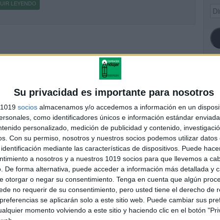
UIR LEYENDO
Dir
de
ema
SI
Su privacidad es importante para nosotros
s 1019
socios
almacenamos y/o accedemos a información en un disposit
sonales, como identificadores únicos e información estándar enviada 
ntenido personalizado, medición de publicidad y contenido, investigaci
FA
os.
Con su permiso, nosotros y nuestros socios podemos utilizar datos 
identificación mediante las características de dispositivos. Puede hacer
ntimiento a nosotros y a nuestros 1019 socios para que llevemos a ca
. De forma alternativa, puede acceder a información más detallada y 
e otorgar o negar su consentimiento.
Tenga en cuenta que algún proc
de no requerir de su consentimiento, pero usted tiene el derecho de r
referencias se aplicarán solo a este sitio web. Puede cambiar sus pref
alquier momento volviendo a este sitio y haciendo clic en el botón "Pri