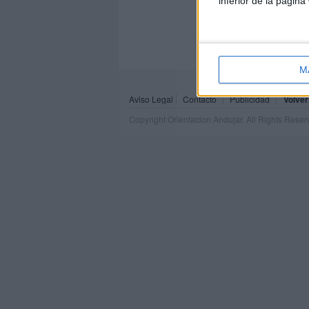
inferior de la página
M
Aviso Legal
Contacto
Publicidad
Volver
Copyright Orientacion Andujar. All Rights Rese