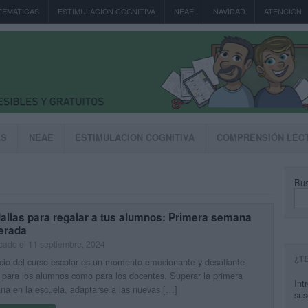
TEMÁTICAS
ESTIMULACION COGNITIVA
NEAE
NAVIDAD
ATENCIÓN
AS
NEAE
ESTIMULACION COGNITIVA
COMPRENSIÓN LEC
Bus
allas para regalar a tus alumnos: Primera semana
erada
cado el 11 septiembre, 2024
¿T
icio del curso escolar es un momento emocionante y desafiante
 para los alumnos como para los docentes. Superar la primera
Int
a en la escuela, adaptarse a las nuevas […]
sus