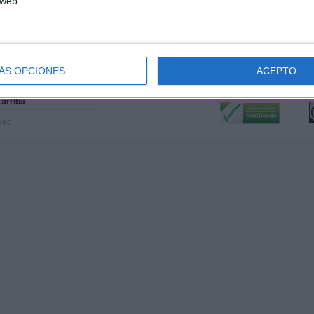
 web.
ÁS OPCIONES
ACEPTO
Calidad:
L
 arriba
rved