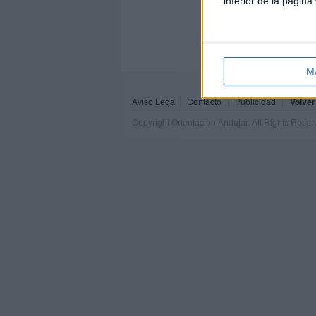
inferior de la página
M
Aviso Legal
Contacto
Publicidad
Volver
Copyright Orientacion Andujar. All Rights Rese