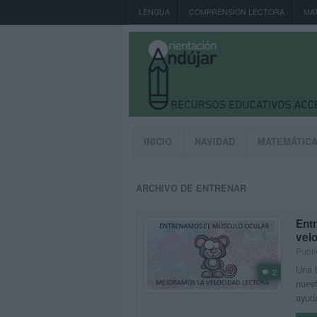
LENGUA
COMPRENSIÓN LECTORA
MA
INICIO
NAVIDAD
MATEMÁTIC
ARCHIVO DE ENTRENAR
Entr
velo
Publi
Una b
2
nuest
ayuda