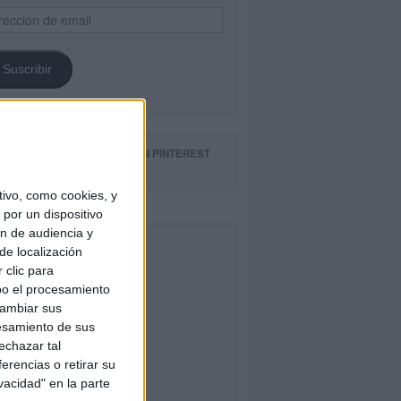
ección
il
Suscribir
GUE NUESTROS TABLEROS EN PINTEREST
ivo, como cookies, y
por un dispositivo
ón de audiencia y
CEBOOK
de localización
 clic para
bo el procesamiento
cambiar sus
esamiento de sus
echazar tal
erencias o retirar su
vacidad" en la parte