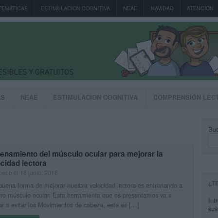
TEMÁTICAS
ESTIMULACION COGNITIVA
NEAE
NAVIDAD
ATENCIÓN
AS
NEAE
ESTIMULACION COGNITIVA
COMPRENSIÓN LEC
Bus
enamiento del músculo ocular para mejorar la
cidad lectora
cado el 16 junio, 2016
¿T
uena forma de mejorar nuestra velocidad lectora es entrenando a
ro músculo ocular. Esta herramienta que os presentamos va a
Int
r a evitar los Movimientos de cabeza, este es […]
sus