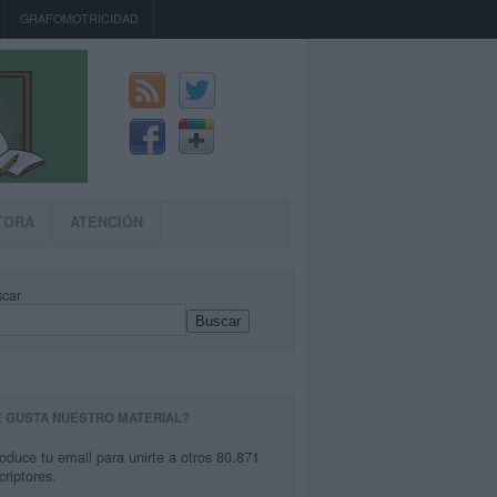
GRAFOMOTRICIDAD
TORA
ATENCIÓN
car
Buscar
E GUSTA NUESTRO MATERIAL?
roduce tu email para unirte a otros 80.871
criptores.