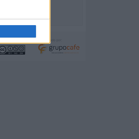
icencia:
Desarrollado por: