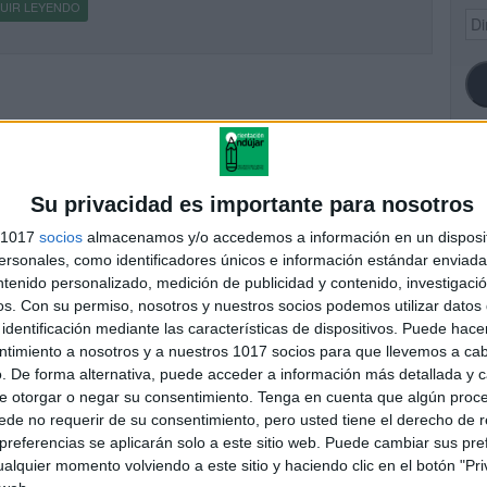
UIR LEYENDO
Dir
de
ema
SI
Su privacidad es importante para nosotros
s 1017
socios
almacenamos y/o accedemos a información en un disposit
sonales, como identificadores únicos e información estándar enviada 
ntenido personalizado, medición de publicidad y contenido, investigaci
FA
os.
Con su permiso, nosotros y nuestros socios podemos utilizar datos 
identificación mediante las características de dispositivos. Puede hacer
ntimiento a nosotros y a nuestros 1017 socios para que llevemos a ca
. De forma alternativa, puede acceder a información más detallada y 
e otorgar o negar su consentimiento.
Tenga en cuenta que algún proc
de no requerir de su consentimiento, pero usted tiene el derecho de r
referencias se aplicarán solo a este sitio web. Puede cambiar sus pref
alquier momento volviendo a este sitio y haciendo clic en el botón "Pri