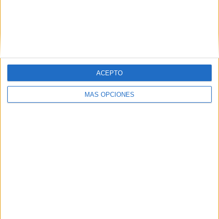
Buscar
Buscar
ACEPTO
MÁS OPCIONES
¿TE GUSTA NUESTRO MATERIAL?
Introduce tu email para unirte a otros
80.858 suscriptores.
Dirección
de
email
Suscribir