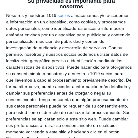
Su privacidad es importante para
nosotros
Nosotros y nuestros 1019
socios
almacenamos y/o accedemos
Cuento para trabajar la epilepsia
a información en un dispositivo, como cookies, y procesamos
Publicado el 7 abril, 2017
datos personales, como identificadores únicos e información
Este cuento pretende ayudar a los niños y niñas que
estándar enviada por un dispositivo para publicidad y contenido
personalizado, medición de publicidad y contenido,
tienen EPILEPSIA. Gracias a las enseñanzas del árbol
investigación de audiencia y desarrollo de servicios.
Con su
sabio, Daniel, el niño protagonista, podrá entender
permiso, nosotros y nuestros socios podemos utilizar datos de
mejor qué le pasa a […]
localización geográfica precisa e identificación mediante las
características de dispositivos. Puede hacer clic para otorgarnos
SEGUIR LEYENDO
su consentimiento a nosotros y a nuestros 1019 socios para
que llevemos a cabo el procesamiento previamente descrito. De
forma alternativa, puede acceder a información más detallada y
cambiar sus preferencias antes de otorgar o negar su
consentimiento.
Tenga en cuenta que algún procesamiento de
sus datos personales puede no requerir de su consentimiento,
pero usted tiene el derecho de rechazar tal procesamiento. Sus
preferencias se aplicarán solo a este sitio web. Puede cambiar
sus preferencias o retirar su consentimiento en cualquier
momento volviendo a este sitio y haciendo clic en el botón