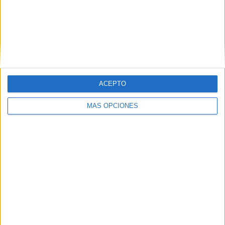
Buscar
Buscar
ACEPTO
MÁS OPCIONES
¿TE GUSTA NUESTRO MATERIAL?
Introduce tu email para unirte a otros
80.859 suscriptores.
Dirección
de
email
Suscribir