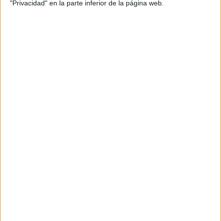
"Privacidad" en la parte inferior de la página web.
Escalas de Conners para evaluar el TDAH
version de Padres y Profesores.
Publicado el 24 septiembre, 2017
El trastorno por déficit de atención con hiperactividad
(TDAH) es una de las alteraciones psicopatológicas
más frecuente en la infancia y adolescencia y se
caracteriza por la presencia de tres grupos de […]
SEGUIR LEYENDO