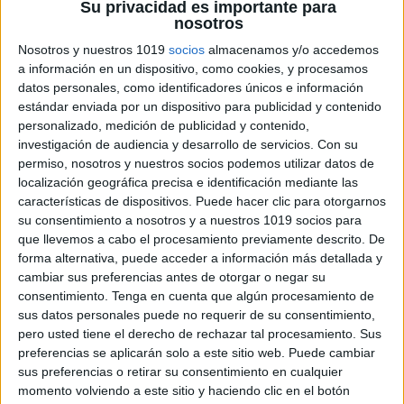
Su privacidad es importante para
nosotros
Nosotros y nuestros 1019
socios
almacenamos y/o accedemos
a información en un dispositivo, como cookies, y procesamos
datos personales, como identificadores únicos e información
TEST ESCALA Cuestionario de
estándar enviada por un dispositivo para publicidad y contenido
personalizado, medición de publicidad y contenido,
habilidades sociales editable
investigación de audiencia y desarrollo de servicios.
Con su
Publicado el 25 abril, 2018
permiso, nosotros y nuestros socios podemos utilizar datos de
Para Goldstein (1980), las habilidades sociales son un
localización geográfica precisa e identificación mediante las
características de dispositivos. Puede hacer clic para otorgarnos
conjunto de habilidades y capacidades (variadas y
su consentimiento a nosotros y a nuestros 1019 socios para
específicas) para el contacto interpersonal y la
que llevemos a cabo el procesamiento previamente descrito. De
solución de problemas de índole interpersonal
forma alternativa, puede acceder a información más detallada y
y/o socio-emocional. Estas habilidades y […]
cambiar sus preferencias antes de otorgar o negar su
consentimiento.
Tenga en cuenta que algún procesamiento de
SEGUIR LEYENDO
sus datos personales puede no requerir de su consentimiento,
pero usted tiene el derecho de rechazar tal procesamiento. Sus
preferencias se aplicarán solo a este sitio web. Puede cambiar
sus preferencias o retirar su consentimiento en cualquier
momento volviendo a este sitio y haciendo clic en el botón