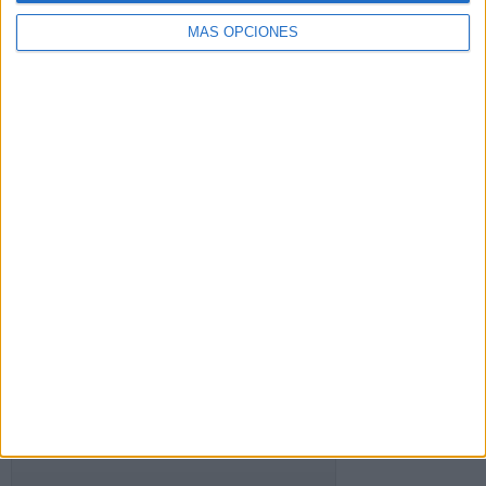
de
email
MÁS OPCIONES
Suscribir
SIGUE NUESTROS TABLEROS EN
PINTEREST
FACEBOOK