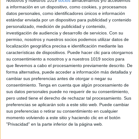
Nosotros y nuestros 1019
socios
almacenamos y/o accedemos
a información en un dispositivo, como cookies, y procesamos
datos personales, como identificadores únicos e información
estándar enviada por un dispositivo para publicidad y contenido
personalizado, medición de publicidad y contenido,
investigación de audiencia y desarrollo de servicios.
Con su
permiso, nosotros y nuestros socios podemos utilizar datos de
localización geográfica precisa e identificación mediante las
características de dispositivos. Puede hacer clic para otorgarnos
su consentimiento a nosotros y a nuestros 1019 socios para
que llevemos a cabo el procesamiento previamente descrito. De
forma alternativa, puede acceder a información más detallada y
cambiar sus preferencias antes de otorgar o negar su
consentimiento.
Tenga en cuenta que algún procesamiento de
sus datos personales puede no requerir de su consentimiento,
pero usted tiene el derecho de rechazar tal procesamiento. Sus
Cubo para pensar
preferencias se aplicarán solo a este sitio web. Puede cambiar
Publicado el 7 febrero, 2020
sus preferencias o retirar su consentimiento en cualquier
momento volviendo a este sitio y haciendo clic en el botón
Compartimos este interesantísimo recurso con todos
"Privacidad" en la parte inferior de la página web.
vosotros ideal para activar el pensamiento de nuestros
alumnos.