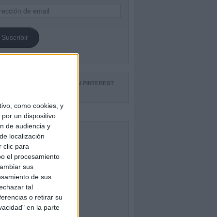
ección
il
Suscribir
GUE NUESTROS TABLEROS EN PINTEREST
ivo, como cookies, y
por un dispositivo
ón de audiencia y
CEBOOK
de localización
 clic para
bo el procesamiento
cambiar sus
esamiento de sus
echazar tal
erencias o retirar su
vacidad" en la parte