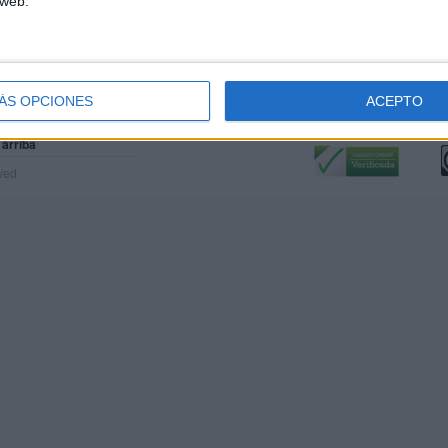
 web.
ÁS OPCIONES
ACEPTO
Calidad:
L
 arriba
rved