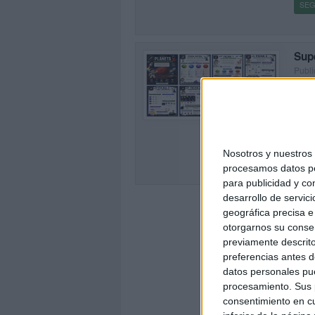
SEG
Supe
Publi
🚀 M
0
pensa
difer
[…]
Nosotros y nuestro
SEG
procesamos datos per
para publicidad y co
desarrollo de servici
geográfica precisa e 
otorgarnos su conse
previamente descrito
preferencias antes d
datos personales pue
procesamiento. Sus p
consentimiento en cu