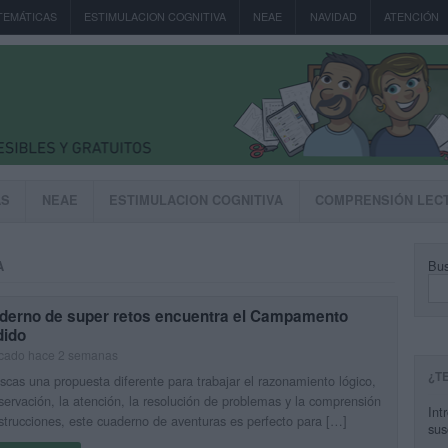
TEMÁTICAS
ESTIMULACION COGNITIVA
NEAE
NAVIDAD
ATENCIÓN
AS
NEAE
ESTIMULACION COGNITIVA
COMPRENSIÓN LEC
Bus
A
derno de super retos encuentra el Campamento
dido
icado hace 2 semanas
¿T
scas una propuesta diferente para trabajar el razonamiento lógico,
servación, la atención, la resolución de problemas y la comprensión
Int
strucciones, este cuaderno de aventuras es perfecto para […]
sus