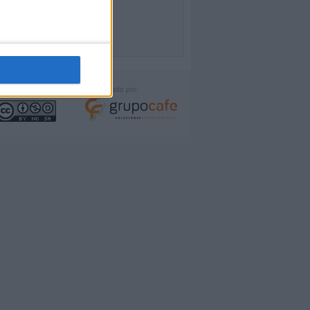
icencia:
Desarrollado por: