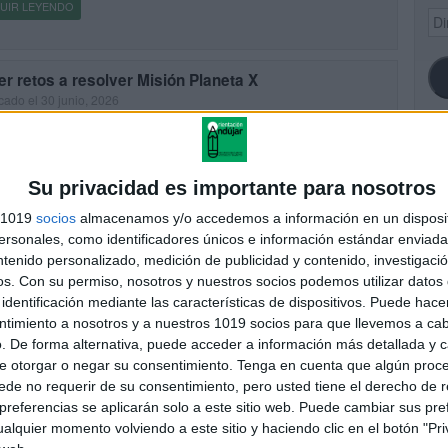
UIR LEYENDO
Dir
de
ema
r retos a resolver Misión Planeta X
cado el 30 junio, 2026
ISIÓN PLANETA X: Una aventura de lógica, observación y
miento matemático para Primaria Si buscas un material educativo
ente, motivador y lleno de misterio, esta propuesta encantará a tu
SI
Su privacidad es importante para nosotros
s 1019
socios
almacenamos y/o accedemos a información en un disposit
UIR LEYENDO
sonales, como identificadores únicos e información estándar enviada 
ntenido personalizado, medición de publicidad y contenido, investigaci
FA
os.
Con su permiso, nosotros y nuestros socios podemos utilizar datos 
identificación mediante las características de dispositivos. Puede hacer
ntimiento a nosotros y a nuestros 1019 socios para que llevemos a ca
. De forma alternativa, puede acceder a información más detallada y 
e otorgar o negar su consentimiento.
Tenga en cuenta que algún proc
de no requerir de su consentimiento, pero usted tiene el derecho de r
referencias se aplicarán solo a este sitio web. Puede cambiar sus pref
alquier momento volviendo a este sitio y haciendo clic en el botón "Pri