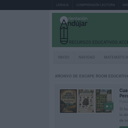
LENGUA
COMPRENSIÓN LECTORA
MA
INICIO
NAVIDAD
MATEMÁTIC
ARCHIVO DE ESCAPE ROOM EDUCATIV
Cua
Per
Publ
0
Si bu
la ob
de in