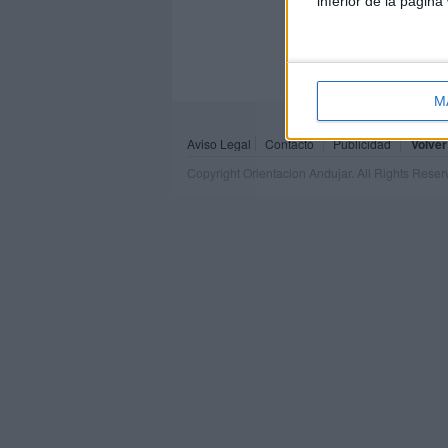
inferior de la página
M
Aviso Legal
Contacto
Publicidad
Volver
Copyright Orientacion Andujar. All Rights Rese