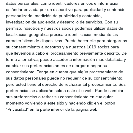
datos personales, como identificadores únicos e información
estándar enviada por un dispositivo para publicidad y contenido
personalizado, medición de publicidad y contenido,
investigación de audiencia y desarrollo de servicios.
Con su
SCAPE ROOM PIRATAS primaria
permiso, nosotros y nuestros socios podemos utilizar datos de
localización geográfica precisa e identificación mediante las
Publicado el 19 junio, 2026
características de dispositivos. Puede hacer clic para otorgarnos
Si buscas una actividad diferente, motivadora y capaz
su consentimiento a nosotros y a nuestros 1019 socios para
de convertir el aula en una auténtica aventura, este
que llevemos a cabo el procesamiento previamente descrito. De
forma alternativa, puede acceder a información más detallada y
Scape Room Pirata para Primaria es una propuesta
cambiar sus preferencias antes de otorgar o negar su
perfecta. A través de una […]
consentimiento.
Tenga en cuenta que algún procesamiento de
sus datos personales puede no requerir de su consentimiento,
SEGUIR LEYENDO
pero usted tiene el derecho de rechazar tal procesamiento. Sus
preferencias se aplicarán solo a este sitio web. Puede cambiar
sus preferencias o retirar su consentimiento en cualquier
momento volviendo a este sitio y haciendo clic en el botón
"Privacidad" en la parte inferior de la página web.
Buscar