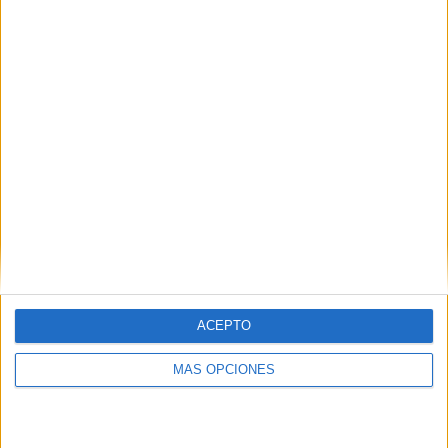
Buscar
¿TE GUSTA NUESTRO MATERIAL?
Introduce tu email para unirte a otros
80.864 suscriptores.
Dirección
de
email
Suscribir
ACEPTO
MÁS OPCIONES
SIGUE NUESTROS TABLEROS EN
PINTEREST