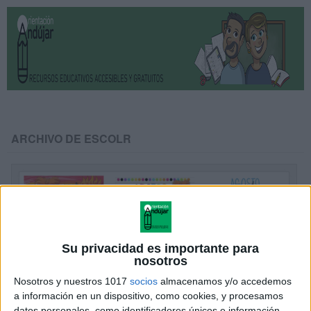
ARCHIVO DE ESCOLR
Su privacidad es importante para
nosotros
Nosotros y nuestros 1017
socios
almacenamos y/o accedemos
a información en un dispositivo, como cookies, y procesamos
Nueva agenda del reves 2 intensamente 2
datos personales, como identificadores únicos e información