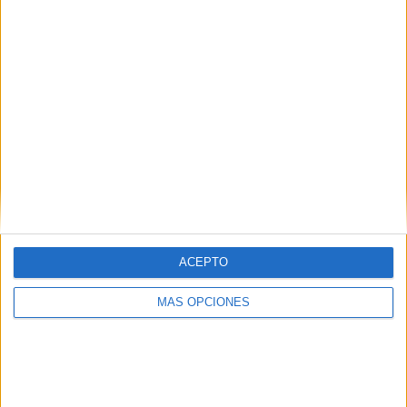
¿TE GUSTA NUESTRO MATERIAL?
Introduce tu email para unirte a otros
80.869 suscriptores.
Dirección
de
email
Suscribir
ACEPTO
MÁS OPCIONES
SIGUE NUESTROS TABLEROS EN
PINTEREST