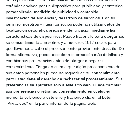
Publicado el 26 junio, 2024
estándar enviada por un dispositivo para publicidad y contenido
personalizado, medición de publicidad y contenido,
Mantenerse organizado y motivado durante el año
investigación de audiencia y desarrollo de servicios.
Con su
escolar es más fácil con herramientas que capturen la
permiso, nosotros y nuestros socios podemos utilizar datos de
imaginación de los estudiantes. En Orientación
localización geográfica precisa e identificación mediante las
características de dispositivos. Puede hacer clic para otorgarnos
Andujar, estamos emocionados de presentar nuestra
su consentimiento a nosotros y a nuestros 1017 socios para
«Nueva Agenda […]
que llevemos a cabo el procesamiento previamente descrito. De
forma alternativa, puede acceder a información más detallada y
SEGUIR LEYENDO
cambiar sus preferencias antes de otorgar o negar su
consentimiento.
Tenga en cuenta que algún procesamiento de
sus datos personales puede no requerir de su consentimiento,
pero usted tiene el derecho de rechazar tal procesamiento. Sus
preferencias se aplicarán solo a este sitio web. Puede cambiar
sus preferencias o retirar su consentimiento en cualquier
Buscar
momento volviendo a este sitio y haciendo clic en el botón
"Privacidad" en la parte inferior de la página web.
Buscar