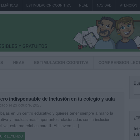
TEMÁTICAS
ESTIMULACION COGNITIVA
NEAE
NAVIDAD
ATENCIÓN
AS
NEAE
ESTIMULACION COGNITIVA
COMPRENSIÓN LEC
Bus
ero indispensable de Inclusión en tu colegio y aula
cado el 23 octubre, 2025
abajas en un centro educativo y quieres tener siempre a mano la
¿T
tiva y medidas más importantes relacionadas con la inclusión
tiva, este material es para ti. El Llavero […]
Int
sus
UIR LEYENDO