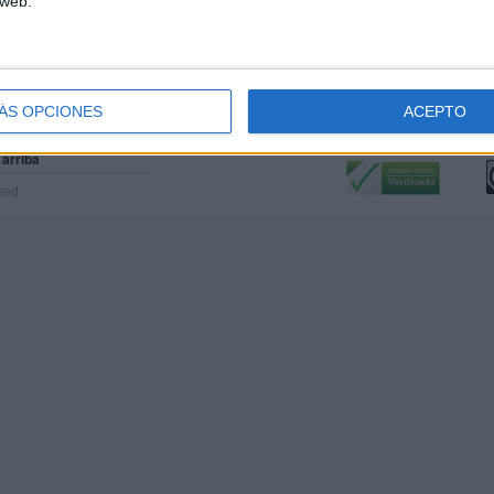
 web.
ÁS OPCIONES
ACEPTO
Calidad:
L
 arriba
rved