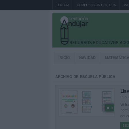
LENGUA
COMPRENSIÓN LECTORA
MA
INICIO
NAVIDAD
MATEMÁTIC
ARCHIVO DE ESCUELA PÚBLICA
Llav
Publi
Si tr
0
norma
educa
SEG