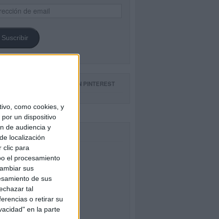
ección
il
Suscribir
GUE NUESTROS TABLEROS EN PINTEREST
ivo, como cookies, y
por un dispositivo
ón de audiencia y
CEBOOK
de localización
 clic para
bo el procesamiento
cambiar sus
esamiento de sus
echazar tal
erencias o retirar su
vacidad" en la parte