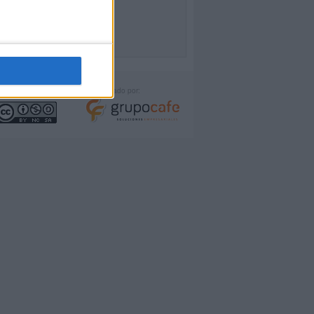
icencia:
Desarrollado por: