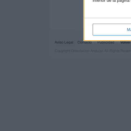
inferior de la página
M
Aviso Legal
Contacto
Publicidad
Volver
Copyright Orientacion Andujar. All Rights Rese