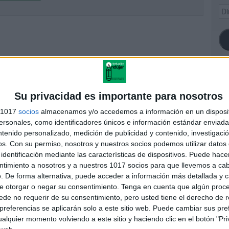
Dir
de
ema
SI
Su privacidad es importante para nosotros
s 1017
socios
almacenamos y/o accedemos a información en un disposit
sonales, como identificadores únicos e información estándar enviada 
ntenido personalizado, medición de publicidad y contenido, investigaci
FA
os.
Con su permiso, nosotros y nuestros socios podemos utilizar datos 
identificación mediante las características de dispositivos. Puede hacer
ntimiento a nosotros y a nuestros 1017 socios para que llevemos a ca
. De forma alternativa, puede acceder a información más detallada y 
e otorgar o negar su consentimiento.
Tenga en cuenta que algún proc
de no requerir de su consentimiento, pero usted tiene el derecho de r
referencias se aplicarán solo a este sitio web. Puede cambiar sus pref
alquier momento volviendo a este sitio y haciendo clic en el botón "Pri