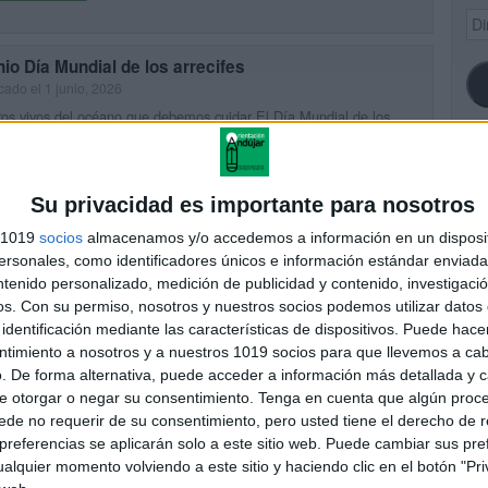
Dir
de
ema
nio Día Mundial de los arrecifes
cado el 1 junio, 2026
os vivos del océano que debemos cuidar El Día Mundial de los
ifes se celebra cada 1 de junio para recordarnos la importancia de
 ecosistemas únicos y frágiles. Los […]
SI
UIR LEYENDO
Su privacidad es importante para nosotros
s 1019
socios
almacenamos y/o accedemos a información en un disposit
sonales, como identificadores únicos e información estándar enviada 
ntenido personalizado, medición de publicidad y contenido, investigaci
FA
os.
Con su permiso, nosotros y nuestros socios podemos utilizar datos 
identificación mediante las características de dispositivos. Puede hacer
ntimiento a nosotros y a nuestros 1019 socios para que llevemos a ca
. De forma alternativa, puede acceder a información más detallada y 
e otorgar o negar su consentimiento.
Tenga en cuenta que algún proc
de no requerir de su consentimiento, pero usted tiene el derecho de r
referencias se aplicarán solo a este sitio web. Puede cambiar sus pref
alquier momento volviendo a este sitio y haciendo clic en el botón "Pri