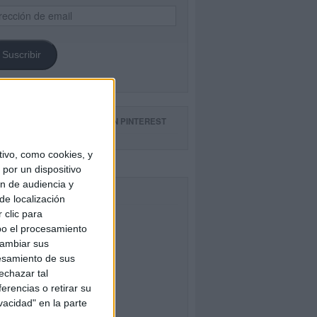
ección
il
Suscribir
GUE NUESTROS TABLEROS EN PINTEREST
ivo, como cookies, y
por un dispositivo
ón de audiencia y
CEBOOK
de localización
 clic para
bo el procesamiento
cambiar sus
esamiento de sus
echazar tal
erencias o retirar su
vacidad" en la parte