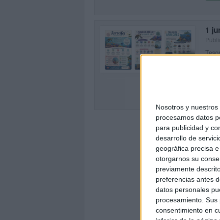
1 ju
Publi
Tesor
0
Arrec
estos
SEG
Nosotros y nuestro
procesamos datos per
para publicidad y co
desarrollo de servici
geográfica precisa e 
otorgarnos su conse
previamente descrito
preferencias antes d
datos personales pue
procesamiento. Sus p
consentimiento en cu