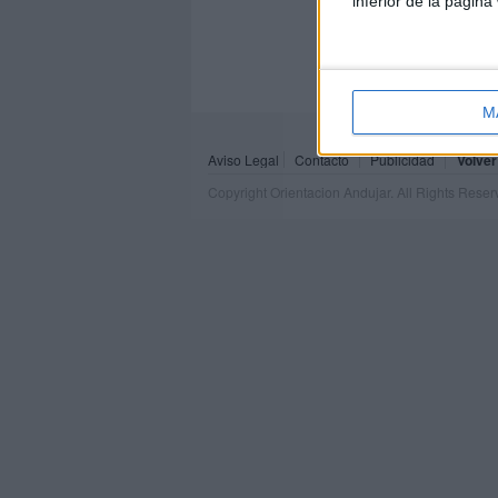
inferior de la página
M
Aviso Legal
Contacto
Publicidad
Volver
Copyright Orientacion Andujar. All Rights Rese