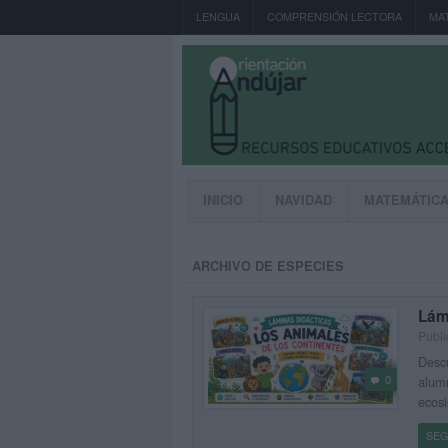
LENGUA
COMPRENSIÓN LECTORA
MA
INICIO
NAVIDAD
MATEMÁTIC
ARCHIVO DE ESPECIES
Lámi
Publi
Descu
0
alumn
ecosi
SEG