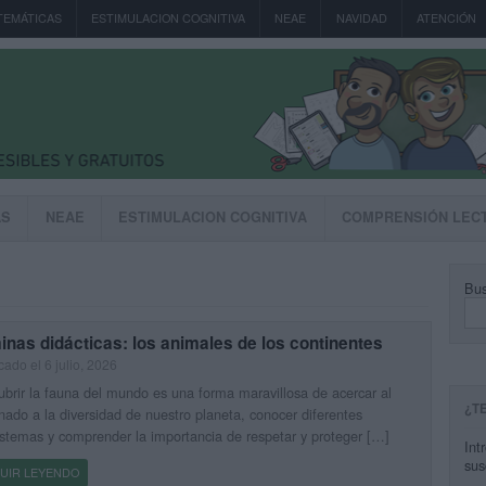
TEMÁTICAS
ESTIMULACION COGNITIVA
NEAE
NAVIDAD
ATENCIÓN
AS
NEAE
ESTIMULACION COGNITIVA
COMPRENSIÓN LEC
Bus
nas didácticas: los animales de los continentes
cado el 6 julio, 2026
brir la fauna del mundo es una forma maravillosa de acercar al
¿T
ado a la diversidad de nuestro planeta, conocer diferentes
stemas y comprender la importancia de respetar y proteger […]
Int
sus
UIR LEYENDO