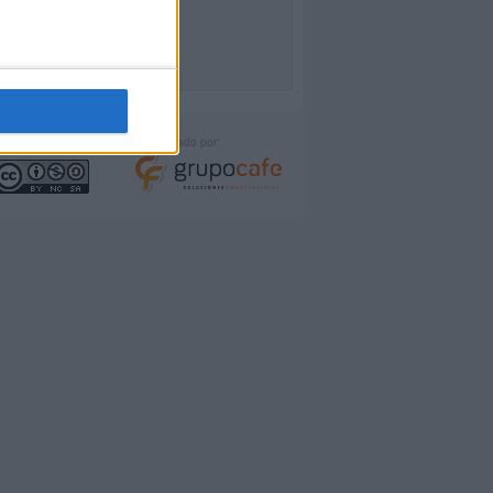
icencia:
Desarrollado por: