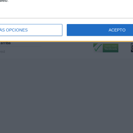
 web.
ÁS OPCIONES
ACEPTO
Calidad:
L
 arriba
rved