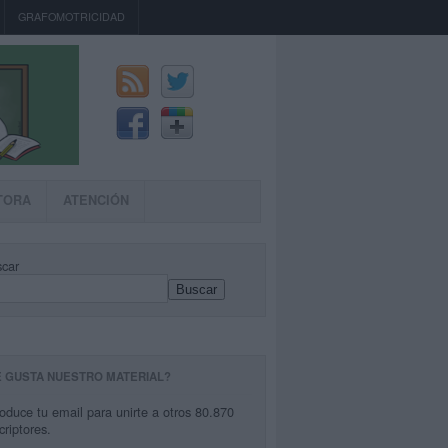
GRAFOMOTRICIDAD
TORA
ATENCIÓN
car
Buscar
E GUSTA NUESTRO MATERIAL?
roduce tu email para unirte a otros 80.870
criptores.