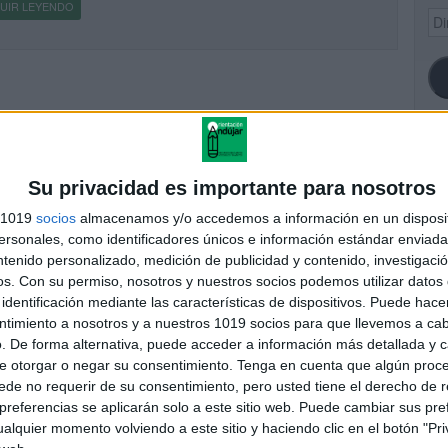
UIR LEYENDO
Dir
de
ema
SI
Su privacidad es importante para nosotros
s 1019
socios
almacenamos y/o accedemos a información en un disposit
sonales, como identificadores únicos e información estándar enviada 
ntenido personalizado, medición de publicidad y contenido, investigaci
FA
os.
Con su permiso, nosotros y nuestros socios podemos utilizar datos 
identificación mediante las características de dispositivos. Puede hacer
ntimiento a nosotros y a nuestros 1019 socios para que llevemos a ca
. De forma alternativa, puede acceder a información más detallada y 
e otorgar o negar su consentimiento.
Tenga en cuenta que algún proc
de no requerir de su consentimiento, pero usted tiene el derecho de r
referencias se aplicarán solo a este sitio web. Puede cambiar sus pref
alquier momento volviendo a este sitio y haciendo clic en el botón "Pri