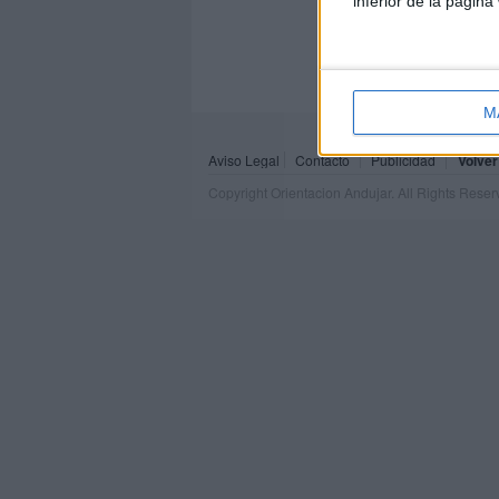
inferior de la página
M
Aviso Legal
Contacto
Publicidad
Volver
Copyright Orientacion Andujar. All Rights Rese