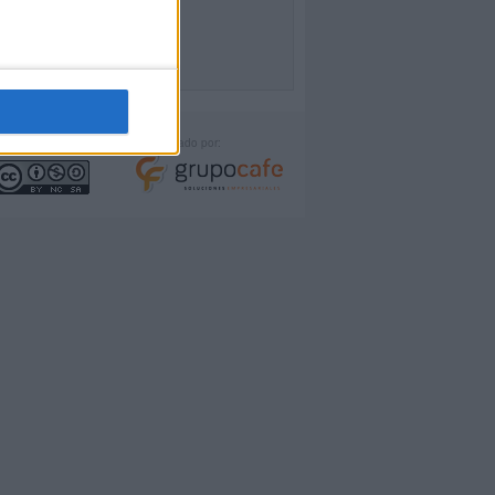
icencia:
Desarrollado por: