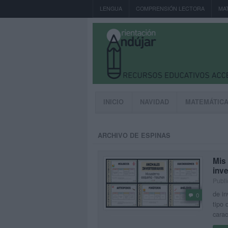
LENGUA
COMPRENSIÓN LECTORA
MA
INICIO
NAVIDAD
MATEMÁTIC
ARCHIVO DE ESPINAS
Mis
inv
Publi
de in
0
tipo 
carac