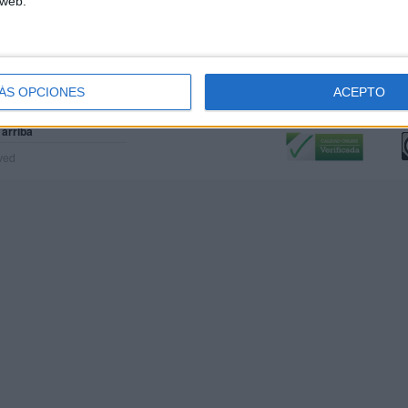
 web.
ÁS OPCIONES
ACEPTO
Calidad:
L
 arriba
rved