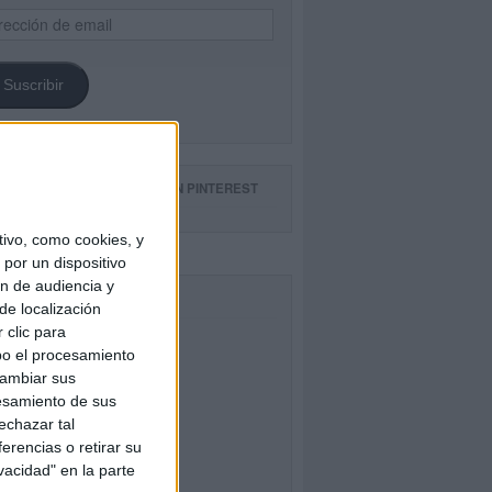
ección
il
Suscribir
GUE NUESTROS TABLEROS EN PINTEREST
ivo, como cookies, y
por un dispositivo
ón de audiencia y
CEBOOK
de localización
 clic para
bo el procesamiento
cambiar sus
esamiento de sus
echazar tal
erencias o retirar su
vacidad" en la parte