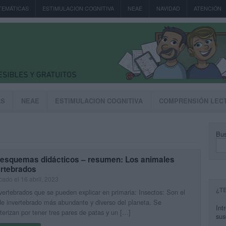
TEMÁTICAS
ESTIMULACION COGNITIVA
NEAE
NAVIDAD
ATENCIÓN
AS
NEAE
ESTIMULACION COGNITIVA
COMPRENSIÓN LEC
Bus
 esquemas didácticos – resumen: Los animales
ertebrados
cado el 16 abril, 2023
¿T
vertebrados que se pueden explicar en primaria: Insectos: Son el
de invertebrado más abundante y diverso del planeta. Se
Int
terizan por tener tres pares de patas y un […]
sus