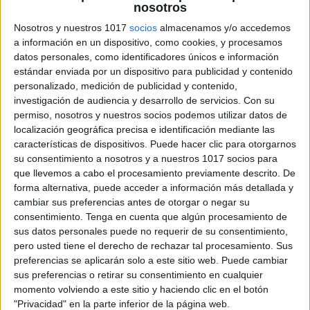
nosotros
Nosotros y nuestros 1017
socios
almacenamos y/o accedemos
Esquemas figuras literarias ESO y
a información en un dispositivo, como cookies, y procesamos
datos personales, como identificadores únicos e información
Bachillerato
estándar enviada por un dispositivo para publicidad y contenido
Publicado el 13 junio, 2026
personalizado, medición de publicidad y contenido,
Las figuras literarias son herramientas esenciales para
investigación de audiencia y desarrollo de servicios.
Con su
permiso, nosotros y nuestros socios podemos utilizar datos de
enriquecer el lenguaje y expresar ideas con belleza,
localización geográfica precisa e identificación mediante las
emoción y creatividad. Este nuevo pack de esquemas
características de dispositivos. Puede hacer clic para otorgarnos
visuales está diseñado para ayudar al alumnado […]
su consentimiento a nosotros y a nuestros 1017 socios para
que llevemos a cabo el procesamiento previamente descrito. De
SEGUIR LEYENDO
forma alternativa, puede acceder a información más detallada y
cambiar sus preferencias antes de otorgar o negar su
consentimiento.
Tenga en cuenta que algún procesamiento de
sus datos personales puede no requerir de su consentimiento,
pero usted tiene el derecho de rechazar tal procesamiento. Sus
preferencias se aplicarán solo a este sitio web. Puede cambiar
sus preferencias o retirar su consentimiento en cualquier
momento volviendo a este sitio y haciendo clic en el botón
"Privacidad" en la parte inferior de la página web.