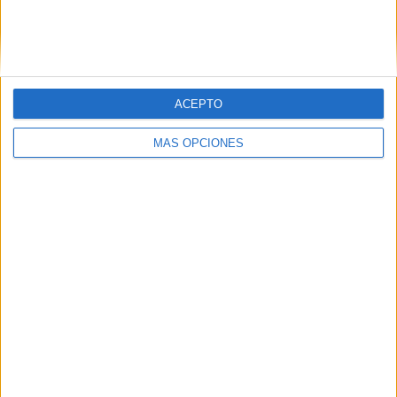
Buscar
ACEPTO
¿TE GUSTA NUESTRO MATERIAL?
MÁS OPCIONES
Introduce tu email para unirte a otros
80.868 suscriptores.
Dirección
de
email
Suscribir
SIGUE NUESTROS TABLEROS EN