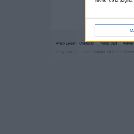
inferior de la página
M
Aviso Legal
Contacto
Publicidad
Volver
Copyright Orientacion Andujar. All Rights Rese