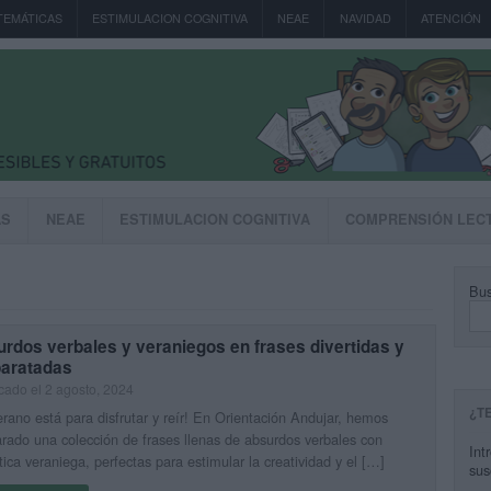
TEMÁTICAS
ESTIMULACION COGNITIVA
NEAE
NAVIDAD
ATENCIÓN
AS
NEAE
ESTIMULACION COGNITIVA
COMPRENSIÓN LEC
Bus
rdos verbales y veraniegos en frases divertidas y
paratadas
cado el 2 agosto, 2024
¿T
erano está para disfrutar y reír! En Orientación Andujar, hemos
rado una colección de frases llenas de absurdos verbales con
Int
ica veraniega, perfectas para estimular la creatividad y el […]
sus