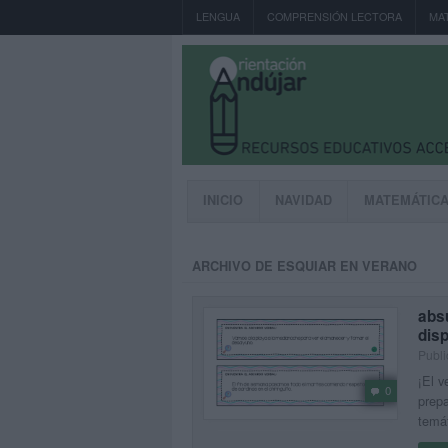
LENGUA
COMPRENSIÓN LECTORA
MA
INICIO
NAVIDAD
MATEMÁTIC
ARCHIVO DE ESQUIAR EN VERANO
absu
dis
Publi
¡El v
0
prepa
temát