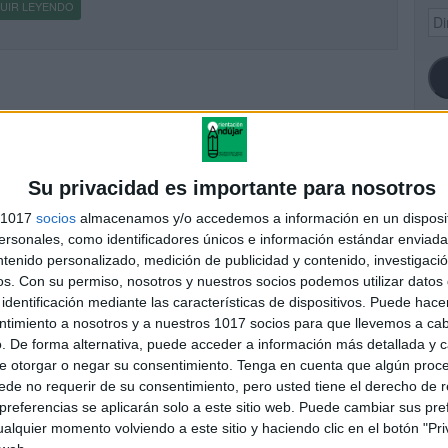
UIR LEYENDO
Dir
de
ema
SI
Su privacidad es importante para nosotros
s 1017
socios
almacenamos y/o accedemos a información en un disposit
sonales, como identificadores únicos e información estándar enviada 
ntenido personalizado, medición de publicidad y contenido, investigaci
FA
os.
Con su permiso, nosotros y nuestros socios podemos utilizar datos 
identificación mediante las características de dispositivos. Puede hacer
ntimiento a nosotros y a nuestros 1017 socios para que llevemos a ca
. De forma alternativa, puede acceder a información más detallada y 
e otorgar o negar su consentimiento.
Tenga en cuenta que algún proc
de no requerir de su consentimiento, pero usted tiene el derecho de r
referencias se aplicarán solo a este sitio web. Puede cambiar sus pref
alquier momento volviendo a este sitio y haciendo clic en el botón "Pri