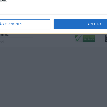
 web.
ÁS OPCIONES
ACEPTO
Calidad:
L
 arriba
rved