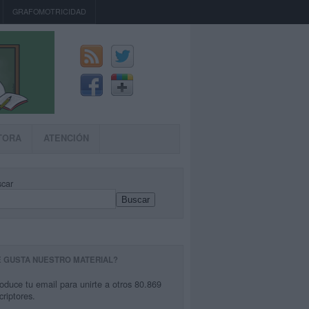
GRAFOMOTRICIDAD
TORA
ATENCIÓN
car
Buscar
E GUSTA NUESTRO MATERIAL?
roduce tu email para unirte a otros 80.869
criptores.