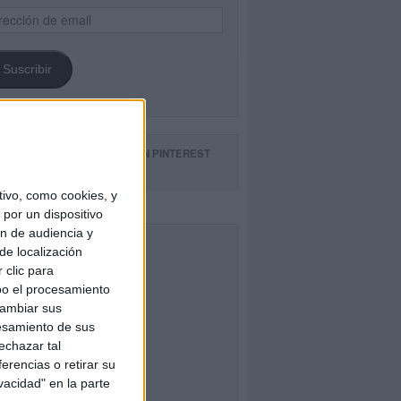
ección
il
Suscribir
GUE NUESTROS TABLEROS EN PINTEREST
ivo, como cookies, y
por un dispositivo
ón de audiencia y
CEBOOK
de localización
 clic para
bo el procesamiento
cambiar sus
esamiento de sus
echazar tal
erencias o retirar su
vacidad" en la parte