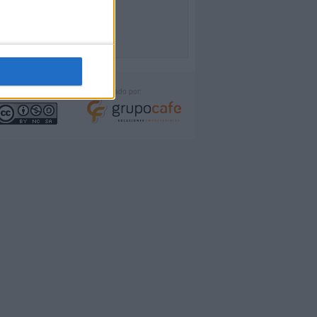
icencia:
Desarrollado por: