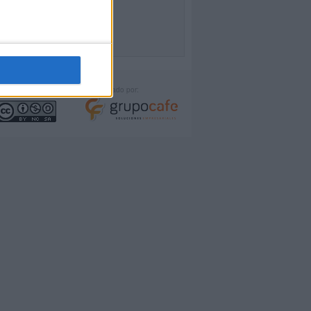
icencia:
Desarrollado por: