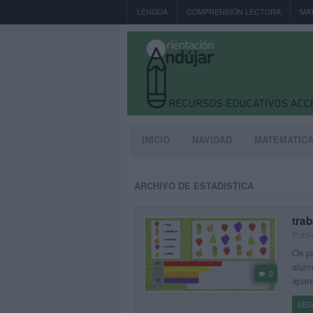
LENGUA
COMPRENSIÓN LECTORA
MA
INICIO
NAVIDAD
MATEMÁTIC
ARCHIVO DE ESTADISTICA
trab
Publi
Os pr
alumn
2
apare
SEG