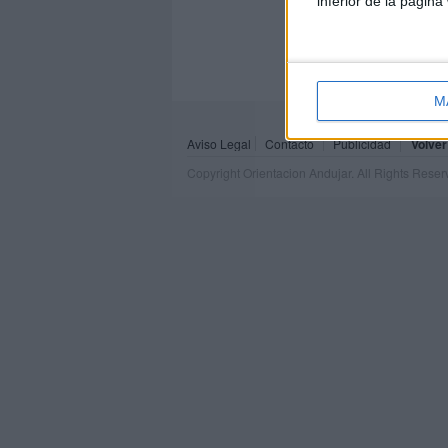
inferior de la página
M
Aviso Legal
Contacto
Publicidad
Volver
Copyright Orientacion Andujar. All Rights Rese