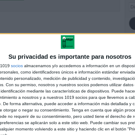
Dir
de
ema
SI
Su privacidad es importante para nosotros
s 1019
socios
almacenamos y/o accedemos a información en un disposit
sonales, como identificadores únicos e información estándar enviada 
ntenido personalizado, medición de publicidad y contenido, investigaci
FA
os.
Con su permiso, nosotros y nuestros socios podemos utilizar datos 
identificación mediante las características de dispositivos. Puede hacer
ntimiento a nosotros y a nuestros 1019 socios para que llevemos a ca
. De forma alternativa, puede acceder a información más detallada y 
e otorgar o negar su consentimiento.
Tenga en cuenta que algún proc
de no requerir de su consentimiento, pero usted tiene el derecho de r
referencias se aplicarán solo a este sitio web. Puede cambiar sus pref
alquier momento volviendo a este sitio y haciendo clic en el botón "Pri