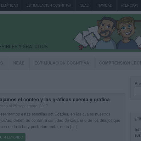
TEMÁTICAS
ESTIMULACION COGNITIVA
NEAE
NAVIDAD
ATENCIÓN
AS
NEAE
ESTIMULACION COGNITIVA
COMPRENSIÓN LEC
Bus
ajamos el conteo y las gráficas cuenta y grafica
cado el 29 septiembre, 2017
esentamos estas sencillas actividades, en las cuales nuestros
¿T
os/as, deben de contar la cantidad de cada uno de los dibujos que
cen en la ficha y posteriormente, en la […]
Int
sus
UIR LEYENDO