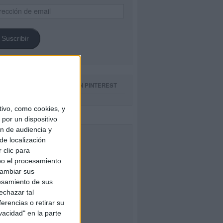
ección
il
Suscribir
GUE NUESTROS TABLEROS EN PINTEREST
ivo, como cookies, y
por un dispositivo
ón de audiencia y
CEBOOK
de localización
 clic para
bo el procesamiento
cambiar sus
esamiento de sus
echazar tal
erencias o retirar su
vacidad" en la parte