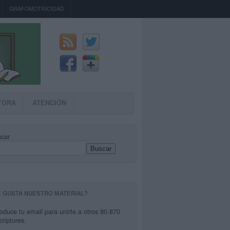
GRAFOMOTRICIDAD
TORA
ATENCIÓN
car
Buscar
E GUSTA NUESTRO MATERIAL?
roduce tu email para unirte a otros 80.870
criptores.