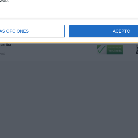
 web.
ÁS OPCIONES
ACEPTO
Calidad:
L
 arriba
rved