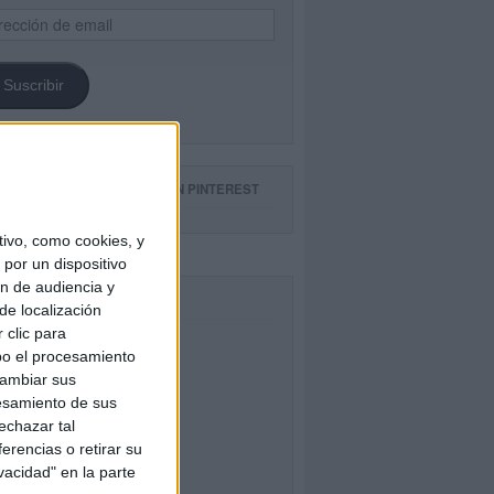
ección
il
Suscribir
GUE NUESTROS TABLEROS EN PINTEREST
ivo, como cookies, y
por un dispositivo
ón de audiencia y
CEBOOK
de localización
 clic para
bo el procesamiento
cambiar sus
esamiento de sus
echazar tal
erencias o retirar su
vacidad" en la parte