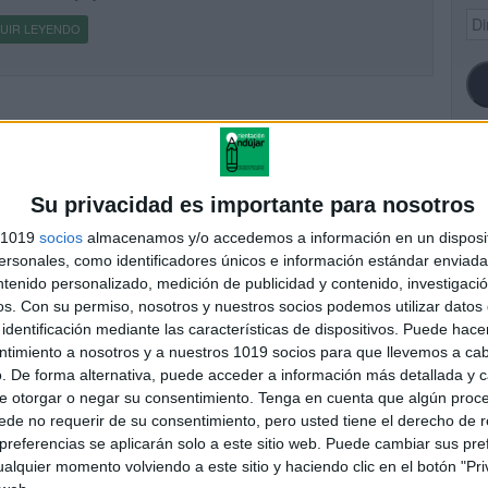
Dir
UIR LEYENDO
de
ema
SI
Su privacidad es importante para nosotros
s 1019
socios
almacenamos y/o accedemos a información en un disposit
sonales, como identificadores únicos e información estándar enviada 
ntenido personalizado, medición de publicidad y contenido, investigaci
FA
os.
Con su permiso, nosotros y nuestros socios podemos utilizar datos 
identificación mediante las características de dispositivos. Puede hacer
ntimiento a nosotros y a nuestros 1019 socios para que llevemos a ca
. De forma alternativa, puede acceder a información más detallada y 
e otorgar o negar su consentimiento.
Tenga en cuenta que algún proc
de no requerir de su consentimiento, pero usted tiene el derecho de r
referencias se aplicarán solo a este sitio web. Puede cambiar sus pref
alquier momento volviendo a este sitio y haciendo clic en el botón "Pri