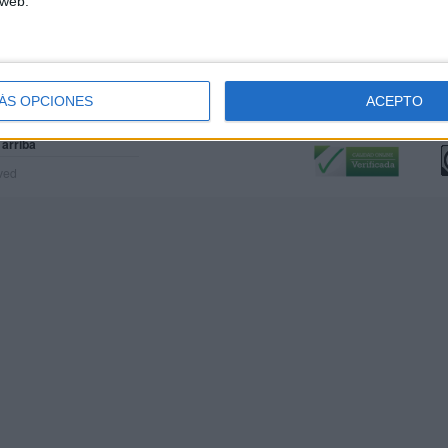
 web.
ÁS OPCIONES
ACEPTO
Calidad:
L
 arriba
rved