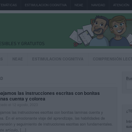
TEMÁTICAS
ESTIMULACION COGNITIVA
NEAE
NAVIDAD
ATENCIÓN
AS
NEAE
ESTIMULACION COGNITIVA
COMPRENSIÓN LEC
Bus
AD
ajamos las instrucciones escritas con bonitas
inas cuenta y colorea
cado el 12 agosto, 2023
¿T
jamos las instrucciones escritas con bonitas laminas cuenta y
ea. En el emocionante viaje del aprendizaje, las habilidades de
Int
ensión y seguimiento de instrucciones escritas son fundamentales.
sus
te artículo, […]