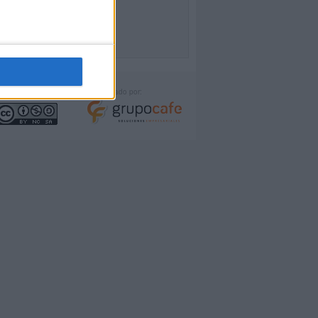
icencia:
Desarrollado por: