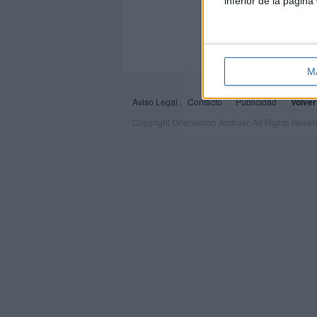
inferior de la página
M
Aviso Legal
Contacto
Publicidad
Volver
Copyright Orientacion Andujar. All Rights Rese