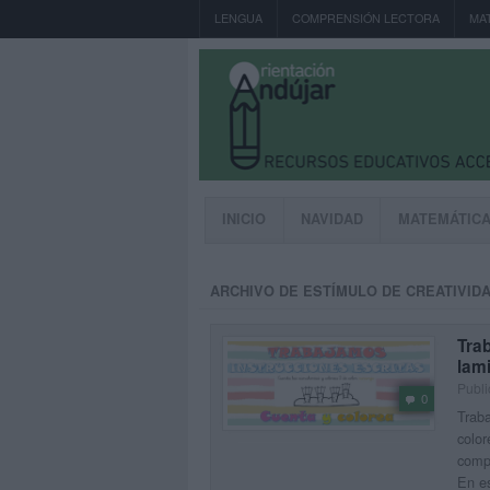
LENGUA
COMPRENSIÓN LECTORA
MA
INICIO
NAVIDAD
MATEMÁTIC
ARCHIVO DE ESTÍMULO DE CREATIVID
Trab
lam
Publi
0
Traba
color
compr
En es