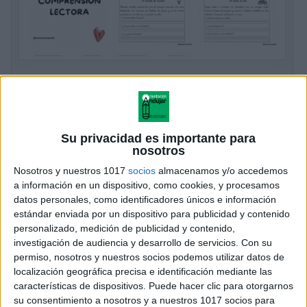
COMPRENSIÓN LECTORA especial
Verano
Publicado el 4 junio, 2026
Su privacidad es importante para
Lecturas cortas para disfrutar, pensar y aprender El
nosotros
verano es el momento ideal para seguir aprendiendo
Nosotros y nuestros 1017
socios
almacenamos y/o accedemos
de forma relajada y divertida. Este cuaderno de
a información en un dispositivo, como cookies, y procesamos
comprensión lectora especial verano reúne textos […]
datos personales, como identificadores únicos e información
estándar enviada por un dispositivo para publicidad y contenido
SEGUIR LEYENDO
personalizado, medición de publicidad y contenido,
investigación de audiencia y desarrollo de servicios.
Con su
permiso, nosotros y nuestros socios podemos utilizar datos de
localización geográfica precisa e identificación mediante las
características de dispositivos. Puede hacer clic para otorgarnos
su consentimiento a nosotros y a nuestros 1017 socios para