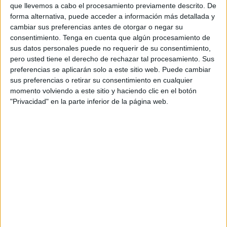
que llevemos a cabo el procesamiento previamente descrito. De
forma alternativa, puede acceder a información más detallada y
cambiar sus preferencias antes de otorgar o negar su
consentimiento.
Tenga en cuenta que algún procesamiento de
sus datos personales puede no requerir de su consentimiento,
pero usted tiene el derecho de rechazar tal procesamiento. Sus
preferencias se aplicarán solo a este sitio web. Puede cambiar
sus preferencias o retirar su consentimiento en cualquier
momento volviendo a este sitio y haciendo clic en el botón
Aprende y colorea El sistema Solar
"Privacidad" en la parte inferior de la página web.
Publicado el 26 mayo, 2026
Un recurso visual para descubrir los planetas de forma
divertida Hoy te presento un cuaderno educativo ideal
para trabajar el tema del Sistema Solar en el aula o en
casa. […]
SEGUIR LEYENDO