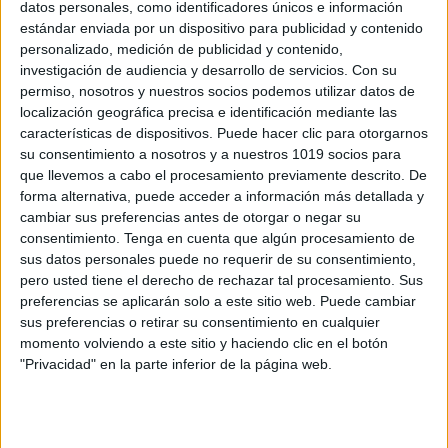
datos personales, como identificadores únicos e información
estándar enviada por un dispositivo para publicidad y contenido
personalizado, medición de publicidad y contenido,
200 FRASES PARA INFORMES FINALES
investigación de audiencia y desarrollo de servicios.
Con su
permiso, nosotros y nuestros socios podemos utilizar datos de
Publicado el 29 mayo, 2026
localización geográfica precisa e identificación mediante las
Expresiones útiles para cerrar el curso con
características de dispositivos. Puede hacer clic para otorgarnos
profesionalidad y empatía El final de curso es un
su consentimiento a nosotros y a nuestros 1019 socios para
que llevemos a cabo el procesamiento previamente descrito. De
momento clave para reflexionar, valorar y comunicar
forma alternativa, puede acceder a información más detallada y
los progresos del alumnado. Este recurso reúne […]
cambiar sus preferencias antes de otorgar o negar su
consentimiento.
Tenga en cuenta que algún procesamiento de
SEGUIR LEYENDO
sus datos personales puede no requerir de su consentimiento,
pero usted tiene el derecho de rechazar tal procesamiento. Sus
preferencias se aplicarán solo a este sitio web. Puede cambiar
sus preferencias o retirar su consentimiento en cualquier
momento volviendo a este sitio y haciendo clic en el botón
"Privacidad" en la parte inferior de la página web.
Buscar
Buscar