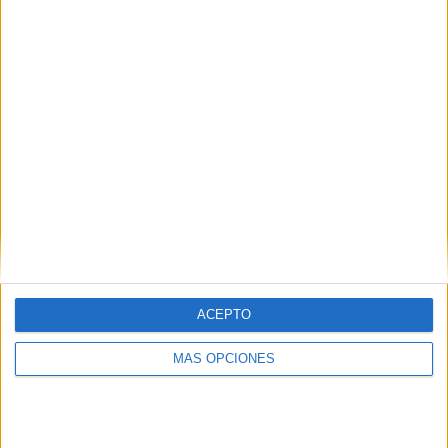
¿TE GUSTA NUESTRO MATERIAL?
Introduce tu email para unirte a otros
80.853 suscriptores.
Dirección
de
email
Suscribir
ACEPTO
MÁS OPCIONES
SIGUE NUESTROS TABLEROS EN
PINTEREST