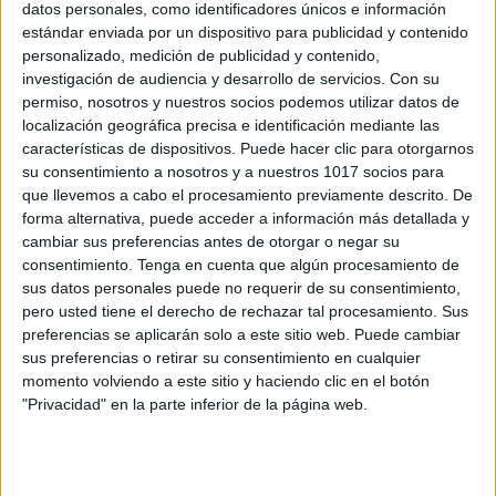
datos personales, como identificadores únicos e información
estándar enviada por un dispositivo para publicidad y contenido
personalizado, medición de publicidad y contenido,
Exámenes TODAS LAS ÁREAS LOMLOE
investigación de audiencia y desarrollo de servicios.
Con su
para Evaluación Inicial de 1º de ESO
permiso, nosotros y nuestros socios podemos utilizar datos de
Publicado el 10 septiembre, 2025
localización geográfica precisa e identificación mediante las
características de dispositivos. Puede hacer clic para otorgarnos
La evaluación inicial es una parte esencial al
su consentimiento a nosotros y a nuestros 1017 socios para
comenzar el curso, ya que nos ayuda a conocer qué
que llevemos a cabo el procesamiento previamente descrito. De
sabe nuestro alumnado, cuáles son sus puntos fuertes
forma alternativa, puede acceder a información más detallada y
y en qué aspectos […]
cambiar sus preferencias antes de otorgar o negar su
consentimiento.
Tenga en cuenta que algún procesamiento de
SEGUIR LEYENDO
sus datos personales puede no requerir de su consentimiento,
pero usted tiene el derecho de rechazar tal procesamiento. Sus
preferencias se aplicarán solo a este sitio web. Puede cambiar
sus preferencias o retirar su consentimiento en cualquier
momento volviendo a este sitio y haciendo clic en el botón
"Privacidad" en la parte inferior de la página web.
Buscar
Buscar