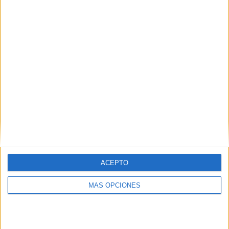
¿TE GUSTA NUESTRO MATERIAL?
Introduce tu email para unirte a otros
80.869 suscriptores.
Dirección
de
email
Suscribir
ACEPTO
MÁS OPCIONES
SIGUE NUESTROS TABLEROS EN
PINTEREST