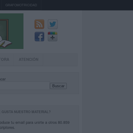
GRAFOMOTRICIDAD
TORA
ATENCIÓN
car
Buscar
E GUSTA NUESTRO MATERIAL?
roduce tu email para unirte a otros 80.859
criptores.