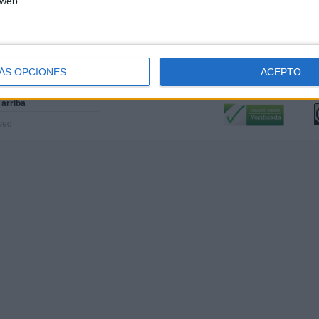
 web.
ÁS OPCIONES
ACEPTO
Calidad:
L
 arriba
rved