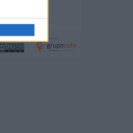
icencia:
Desarrollado por: