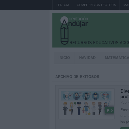
LENGUA
COMPRENSIÓN LECTORA
MA
INICIO
NAVIDAD
MATEMÁTIC
ARCHIVO DE EXITOSOS
Div
pro
Publi
Enseñ
0
una e
les p