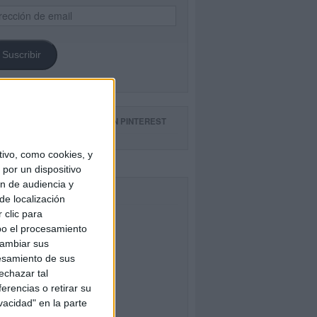
ección
il
Suscribir
GUE NUESTROS TABLEROS EN PINTEREST
ivo, como cookies, y
por un dispositivo
ón de audiencia y
CEBOOK
de localización
 clic para
bo el procesamiento
cambiar sus
esamiento de sus
echazar tal
erencias o retirar su
vacidad" en la parte