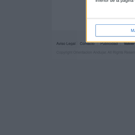
inferior de la página
M
Aviso Legal
Contacto
Publicidad
Volver
Copyright Orientacion Andujar. All Rights Rese