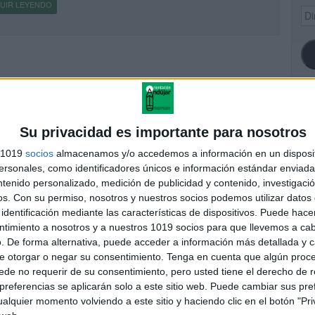
UIR LEYENDO
Dir
de
ema
SI
Su privacidad es importante para nosotros
s 1019
socios
almacenamos y/o accedemos a información en un disposit
sonales, como identificadores únicos e información estándar enviada 
ntenido personalizado, medición de publicidad y contenido, investigaci
FA
os.
Con su permiso, nosotros y nuestros socios podemos utilizar datos 
identificación mediante las características de dispositivos. Puede hacer
ntimiento a nosotros y a nuestros 1019 socios para que llevemos a ca
. De forma alternativa, puede acceder a información más detallada y 
e otorgar o negar su consentimiento.
Tenga en cuenta que algún proc
de no requerir de su consentimiento, pero usted tiene el derecho de r
referencias se aplicarán solo a este sitio web. Puede cambiar sus pref
alquier momento volviendo a este sitio y haciendo clic en el botón "Pri