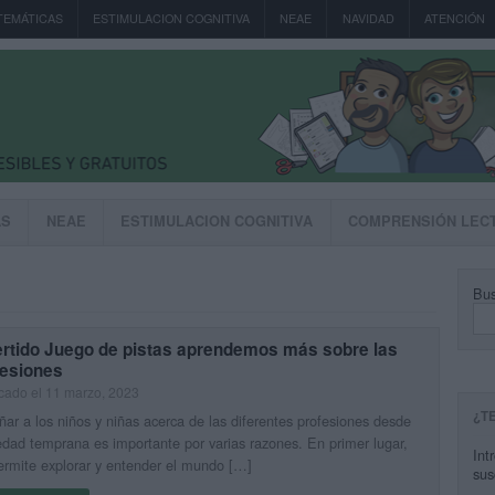
TEMÁTICAS
ESTIMULACION COGNITIVA
NEAE
NAVIDAD
ATENCIÓN
AS
NEAE
ESTIMULACION COGNITIVA
COMPRENSIÓN LEC
Bus
ertido Juego de pistas aprendemos más sobre las
fesiones
cado el 11 marzo, 2023
¿T
ar a los niños y niñas acerca de las diferentes profesiones desde
dad temprana es importante por varias razones. En primer lugar,
Int
ermite explorar y entender el mundo […]
sus