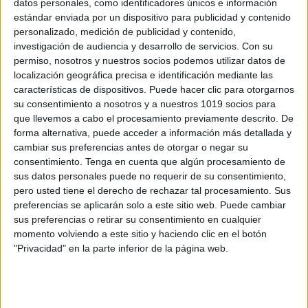
datos personales, como identificadores únicos e información
PRIMER DIA EN INFANTIL SUPERADO
estándar enviada por un dispositivo para publicidad y contenido
personalizado, medición de publicidad y contenido,
STICKERS PEGATINAS EDITABLE
investigación de audiencia y desarrollo de servicios.
Con su
Publicado el 27 agosto, 2025
permiso, nosotros y nuestros socios podemos utilizar datos de
Este recurso está pensado para celebrar con los más
localización geográfica precisa e identificación mediante las
características de dispositivos. Puede hacer clic para otorgarnos
pequeños un momento muy importante: su primer día
su consentimiento a nosotros y a nuestros 1019 socios para
en Infantil. Con estas pegatinas o stickers, cada niño
que llevemos a cabo el procesamiento previamente descrito. De
podrá llevarse a casa […]
forma alternativa, puede acceder a información más detallada y
cambiar sus preferencias antes de otorgar o negar su
SEGUIR LEYENDO
consentimiento.
Tenga en cuenta que algún procesamiento de
sus datos personales puede no requerir de su consentimiento,
pero usted tiene el derecho de rechazar tal procesamiento. Sus
preferencias se aplicarán solo a este sitio web. Puede cambiar
sus preferencias o retirar su consentimiento en cualquier
momento volviendo a este sitio y haciendo clic en el botón
Buscar
"Privacidad" en la parte inferior de la página web.
Buscar