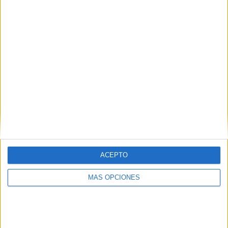
¿TE GUSTA NUESTRO MATERIAL?
Introduce tu email para unirte a otros
80.852 suscriptores.
Dirección
de
email
Suscribir
ACEPTO
MÁS OPCIONES
SIGUE NUESTROS TABLEROS EN
PINTEREST