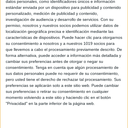
datos personales, como identificadores únicos e información
estándar enviada por un dispositivo para publicidad y contenido
Láminas didácticas: los animales de los
personalizado, medición de publicidad y contenido,
continentes
investigación de audiencia y desarrollo de servicios.
Con su
Publicado el 6 julio, 2026
permiso, nosotros y nuestros socios podemos utilizar datos de
localización geográfica precisa e identificación mediante las
Descubrir la fauna del mundo es una forma
características de dispositivos. Puede hacer clic para otorgarnos
maravillosa de acercar al alumnado a la diversidad de
su consentimiento a nosotros y a nuestros 1019 socios para
nuestro planeta, conocer diferentes ecosistemas y
que llevemos a cabo el procesamiento previamente descrito. De
comprender la importancia de respetar y proteger […]
forma alternativa, puede acceder a información más detallada y
cambiar sus preferencias antes de otorgar o negar su
SEGUIR LEYENDO
consentimiento.
Tenga en cuenta que algún procesamiento de
sus datos personales puede no requerir de su consentimiento,
pero usted tiene el derecho de rechazar tal procesamiento. Sus
preferencias se aplicarán solo a este sitio web. Puede cambiar
sus preferencias o retirar su consentimiento en cualquier
momento volviendo a este sitio y haciendo clic en el botón
Buscar
"Privacidad" en la parte inferior de la página web.
Buscar