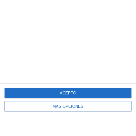
¿TE GUSTA NUESTRO MATERIAL?
Introduce tu email para unirte a otros
80.859 suscriptores.
Dirección
de
email
Suscribir
ACEPTO
MÁS OPCIONES
SIGUE NUESTROS TABLEROS EN
PINTEREST