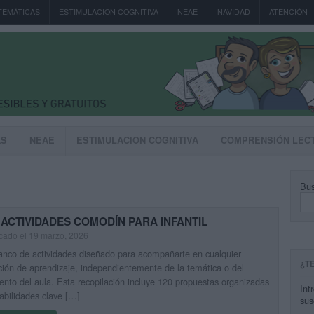
TEMÁTICAS
ESTIMULACION COGNITIVA
NEAE
NAVIDAD
ATENCIÓN
AS
NEAE
ESTIMULACION COGNITIVA
COMPRENSIÓN LEC
Bus
 ACTIVIDADES COMODÍN PARA INFANTIL
cado el 19 marzo, 2026
nco de actividades diseñado para acompañarte en cualquier
¿T
ción de aprendizaje, independientemente de la temática o del
to del aula. Esta recopilación incluye 120 propuestas organizadas
Int
abilidades clave […]
sus