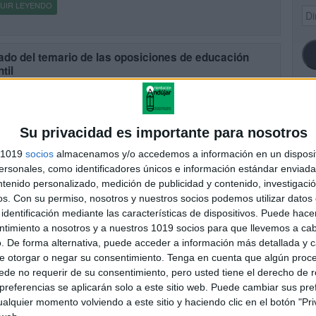
UIR LEYENDO
Dir
de
ema
ado del temario de las oposiciones de educación
ntil
cado el 3 marzo, 2026
uía clara y organizada para preparar la oposición Preparar las
ciones de Educación Infantil requiere constancia, planificación y una
SI
 organización del temario. Para ayudarte en este proceso, aquí
Su privacidad es importante para nosotros
s 1019
socios
almacenamos y/o accedemos a información en un disposit
sonales, como identificadores únicos e información estándar enviada 
UIR LEYENDO
ntenido personalizado, medición de publicidad y contenido, investigaci
FA
os.
Con su permiso, nosotros y nuestros socios podemos utilizar datos 
identificación mediante las características de dispositivos. Puede hacer
 de actividades originales para Halloween
ntimiento a nosotros y a nuestros 1019 socios para que llevemos a ca
cado el 16 octubre, 2025
. De forma alternativa, puede acceder a información más detallada y 
ducción Halloween es una de las épocas favoritas del alumnado, y
e otorgar o negar su consentimiento.
Tenga en cuenta que algún proc
ejor forma de celebrarla que con un conjunto de actividades
de no requerir de su consentimiento, pero usted tiene el derecho de r
ivas llenas de diversión, imaginación y aprendizaje. Este […]
referencias se aplicarán solo a este sitio web. Puede cambiar sus pref
alquier momento volviendo a este sitio y haciendo clic en el botón "Pri
UIR LEYENDO