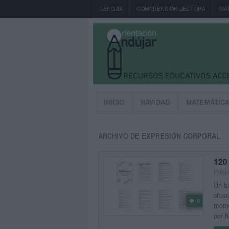
LENGUA
COMPRENSIÓN LECTORA
MA
INICIO
NAVIDAD
MATEMÁTIC
ARCHIVO DE EXPRESIÓN CORPORAL
120
Publi
Un ba
situa
0
momen
por h