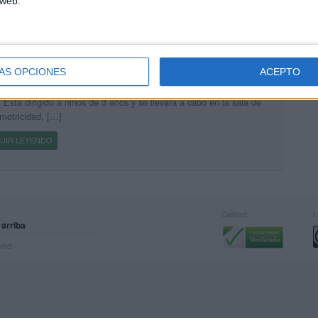
 web.
 PROPUESTA DE INTERVENCIÓN DE YOGA CON
OS/AS DE TRES AÑOS.
cado el 14 octubre, 2016
ÁS OPCIONES
ACEPTO
trabajo se centra en la elaboración de una propuesta didáctica de
 Está dirigido a niños de 3 años y se llevará a cabo en la sala de
motricidad, […]
UIR LEYENDO
Calidad:
L
 arriba
rved