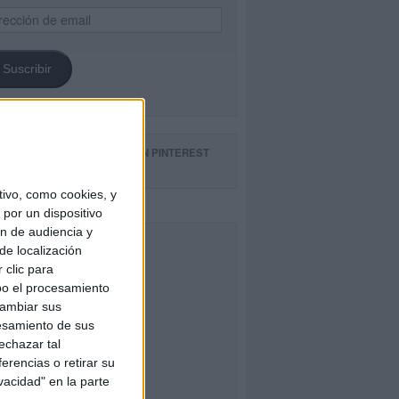
ección
il
Suscribir
GUE NUESTROS TABLEROS EN PINTEREST
ivo, como cookies, y
por un dispositivo
ón de audiencia y
CEBOOK
de localización
 clic para
bo el procesamiento
cambiar sus
esamiento de sus
echazar tal
erencias o retirar su
vacidad" en la parte