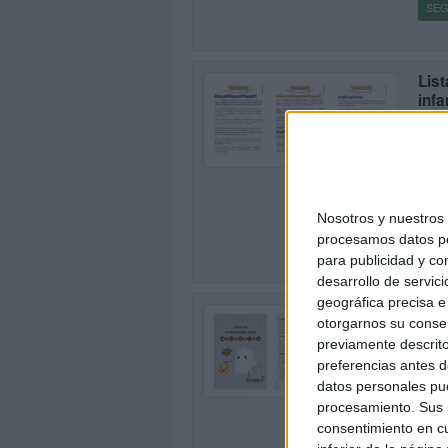
SEG
List
infa
Publi
0
Una g
oposi
buena
[…]
Nosotros y nuestro
procesamos datos per
SEG
para publicidad y co
desarrollo de servici
geográfica precisa e 
Pack
otorgarnos su conse
Publi
previamente descrito
Intro
preferencias antes d
0
qué m
datos personales pue
creat
procesamiento. Sus p
consentimiento en cu
SEG