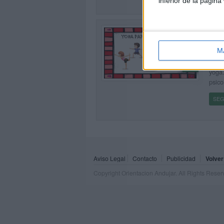
inferior de la página
UNA
NIÑ
Publi
M
Este 
0
yoga.
psico
SEG
Aviso Legal
Contacto
Publicidad
Volver
Copyright Orientacion Andujar. All Rights Rese