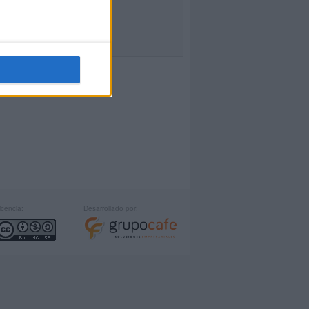
icencia:
Desarrollado por: