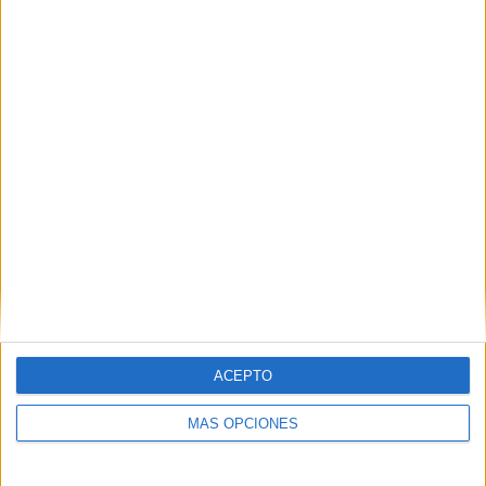
EXPRESIÓN ESCRITA Colección de
EJERCICIOS DE COHERENCIA,
COHESIÓN Y ADECUACIÓN Editables
Publicado el 24 febrero, 2016
Hoy compartimos este material interesante creado
por José Joaquín Martínez Egido con los cuales
podemos trabajar la coherencia, la cohesión y
adecuación de diferentes textos.. La coherencia y
cohesión son propiedades […]
SEGUIR LEYENDO
ACEPTO
MÁS OPCIONES
Buscar