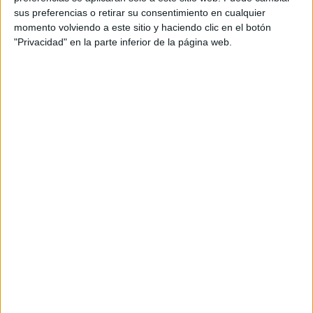
La expresión escrita es una de las denominadas
sus preferencias o retirar su consentimiento en cualquier
destrezas lingüísticas, la que se refiere a la producción
momento volviendo a este sitio y haciendo clic en el botón
"Privacidad" en la parte inferior de la página web.
del lenguaje escrito. La expresión escrita se sirve
primordialmente del lenguaje verbal, pero […]
SEGUIR LEYENDO