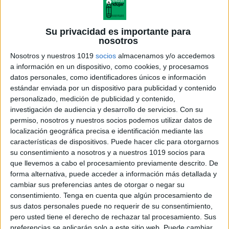
Su privacidad es importante para
nosotros
Nosotros y nuestros 1019
socios
almacenamos y/o accedemos
a información en un dispositivo, como cookies, y procesamos
datos personales, como identificadores únicos e información
estándar enviada por un dispositivo para publicidad y contenido
personalizado, medición de publicidad y contenido,
investigación de audiencia y desarrollo de servicios.
Con su
permiso, nosotros y nuestros socios podemos utilizar datos de
localización geográfica precisa e identificación mediante las
características de dispositivos. Puede hacer clic para otorgarnos
su consentimiento a nosotros y a nuestros 1019 socios para
que llevemos a cabo el procesamiento previamente descrito. De
forma alternativa, puede acceder a información más detallada y
cambiar sus preferencias antes de otorgar o negar su
#LECTOESCRITURA Fichas para trabajar
consentimiento.
Tenga en cuenta que algún procesamiento de
la expresión escrita y la escritura creativa
sus datos personales puede no requerir de su consentimiento,
pero usted tiene el derecho de rechazar tal procesamiento. Sus
Publicado el 25 septiembre, 2016
preferencias se aplicarán solo a este sitio web. Puede cambiar