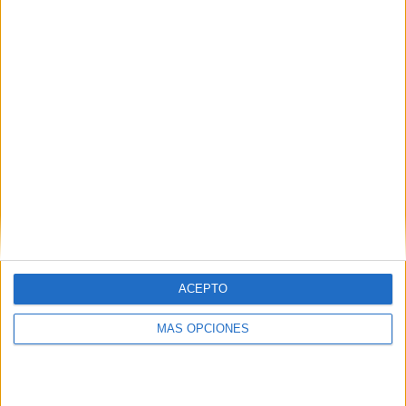
¿TE GUSTA NUESTRO MATERIAL?
Introduce tu email para unirte a otros
80.867 suscriptores.
Dirección
de
email
Suscribir
ACEPTO
MÁS OPCIONES
SIGUE NUESTROS TABLEROS EN
PINTEREST