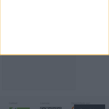
FACEBOOK
Calidad:
Licencia:
Desarrollado por: