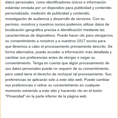
datos personales, como identificadores únicos e información
Estupendo cuaderno de lectoescritura de
estándar enviada por un dispositivo para publicidad y contenido
personalizado, medición de publicidad y contenido,
trabadas
investigación de audiencia y desarrollo de servicios.
Con su
Publicado el 22 octubre, 2023
permiso, nosotros y nuestros socios podemos utilizar datos de
«Para más recursos, visita Orientación Andújar.
localización geográfica precisa e identificación mediante las
características de dispositivos. Puede hacer clic para otorgarnos
¡Saludos a nuestra maravillosa comunidad educativa!
su consentimiento a nosotros y a nuestros 1017 socios para
Hoy estamos emocionados de presentarles un
que llevemos a cabo el procesamiento previamente descrito. De
estupendo cuaderno de lectoescritura centrado en las
forma alternativa, puede acceder a información más detallada y
sílabas trabadas. Las trabadas, esas […]
cambiar sus preferencias antes de otorgar o negar su
consentimiento.
Tenga en cuenta que algún procesamiento de
SEGUIR LEYENDO
sus datos personales puede no requerir de su consentimiento,
pero usted tiene el derecho de rechazar tal procesamiento. Sus
preferencias se aplicarán solo a este sitio web. Puede cambiar
sus preferencias o retirar su consentimiento en cualquier
momento volviendo a este sitio y haciendo clic en el botón
"Privacidad" en la parte inferior de la página web.
Buscar
Buscar