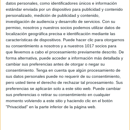
datos personales, como identificadores únicos e información
estándar enviada por un dispositivo para publicidad y contenido
personalizado, medición de publicidad y contenido,
Feliz 2015 nuestros mejores deseos
investigación de audiencia y desarrollo de servicios.
Con su
Orientación Andújar
permiso, nosotros y nuestros socios podemos utilizar datos de
localización geográfica precisa e identificación mediante las
Publicado el 31 diciembre, 2014
características de dispositivos. Puede hacer clic para otorgarnos
Desde Orientación Andújar queremos desear a todos
su consentimiento a nosotros y a nuestros 1017 socios para
nuestros seguidores un felíz 2015 lleno de ilusiones y
que llevemos a cabo el procesamiento previamente descrito. De
forma alternativa, puede acceder a información más detallada y
nuevos deseos. QUe el año que comienza sea el
cambiar sus preferencias antes de otorgar o negar su
mejor de vuestras vidas y […]
consentimiento.
Tenga en cuenta que algún procesamiento de
sus datos personales puede no requerir de su consentimiento,
SEGUIR LEYENDO
pero usted tiene el derecho de rechazar tal procesamiento. Sus
preferencias se aplicarán solo a este sitio web. Puede cambiar
sus preferencias o retirar su consentimiento en cualquier
momento volviendo a este sitio y haciendo clic en el botón
"Privacidad" en la parte inferior de la página web.
Buscar