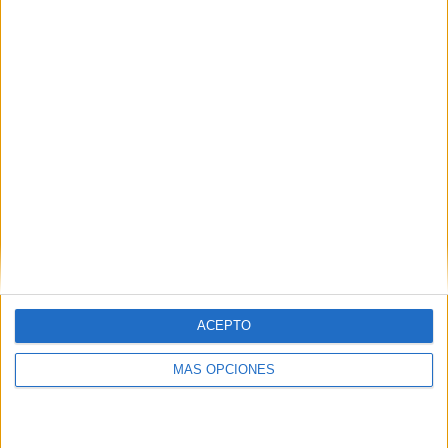
Buscar
¿TE GUSTA NUESTRO MATERIAL?
Introduce tu email para unirte a otros
80.869 suscriptores.
Dirección
de
email
Suscribir
ACEPTO
MÁS OPCIONES
SIGUE NUESTROS TABLEROS EN
PINTEREST