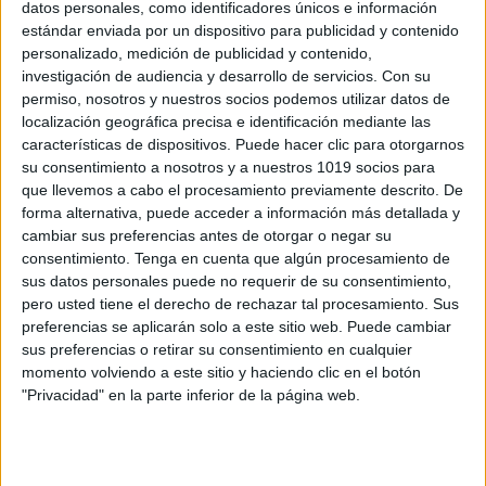
datos personales, como identificadores únicos e información
Trabajamos la atención con laberintos
estándar enviada por un dispositivo para publicidad y contenido
formas geométricas
personalizado, medición de publicidad y contenido,
Publicado el 4 julio, 2025
investigación de audiencia y desarrollo de servicios.
Con su
permiso, nosotros y nuestros socios podemos utilizar datos de
Hoy compartimos un material perfecto para desarrollar
localización geográfica precisa e identificación mediante las
la atención visual, la orientación espacial y la lógica
características de dispositivos. Puede hacer clic para otorgarnos
desde edades tempranas. Con este cuaderno de
su consentimiento a nosotros y a nuestros 1019 socios para
que llevemos a cabo el procesamiento previamente descrito. De
laberintos, los alumnos deberán guiarse entre formas
forma alternativa, puede acceder a información más detallada y
[…]
cambiar sus preferencias antes de otorgar o negar su
consentimiento.
Tenga en cuenta que algún procesamiento de
SEGUIR LEYENDO
sus datos personales puede no requerir de su consentimiento,
pero usted tiene el derecho de rechazar tal procesamiento. Sus
preferencias se aplicarán solo a este sitio web. Puede cambiar
sus preferencias o retirar su consentimiento en cualquier
momento volviendo a este sitio y haciendo clic en el botón
"Privacidad" en la parte inferior de la página web.
Buscar
Buscar