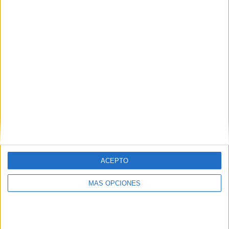
¿TE GUSTA NUESTRO MATERIAL?
Introduce tu email para unirte a otros
80.853 suscriptores.
Dirección
de
email
Suscribir
ACEPTO
MÁS OPCIONES
SIGUE NUESTROS TABLEROS EN
PINTEREST