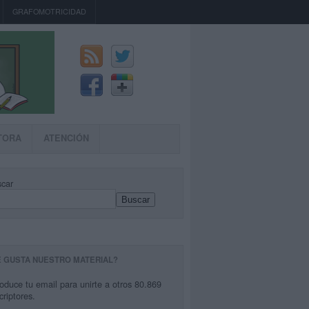
GRAFOMOTRICIDAD
TORA
ATENCIÓN
car
Buscar
E GUSTA NUESTRO MATERIAL?
roduce tu email para unirte a otros 80.869
criptores.