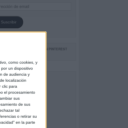
ección
il
Suscribir
GUE NUESTROS TABLEROS EN PINTEREST
ivo, como cookies, y
por un dispositivo
ón de audiencia y
CEBOOK
de localización
 clic para
bo el procesamiento
cambiar sus
esamiento de sus
echazar tal
erencias o retirar su
vacidad" en la parte