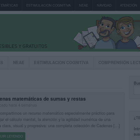
TEMÁTICAS
ESTIMULACION COGNITIVA
NEAE
NAVIDAD
ATENCIÓN
AS
NEAE
ESTIMULACION COGNITIVA
COMPRENSIÓN LEC
Bus
enas matemáticas de sumas y restas
icado hace 4 semanas
ompartimos un recurso matemático especialmente práctico para
¿T
jar el cálculo mental, la atención y la agilidad numérica de una
 clara, visual y progresiva: una completa colección de Cadenas […]
Int
sus
UIR LEYENDO