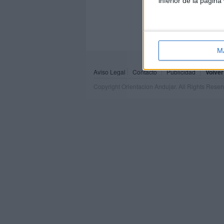
inferior de la página
M
Aviso Legal
Contacto
Publicidad
Volver
Copyright Orientacion Andujar. All Rights Rese