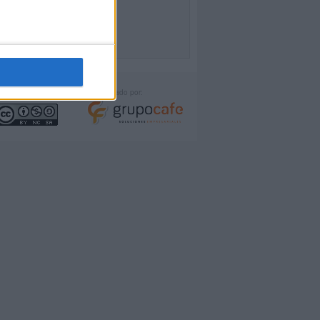
icencia:
Desarrollado por: