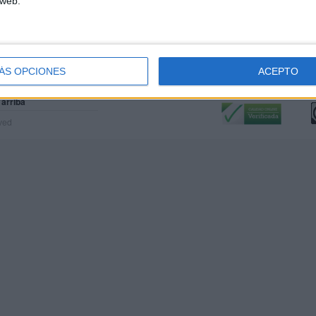
 web.
ÁS OPCIONES
ACEPTO
Calidad:
L
 arriba
rved