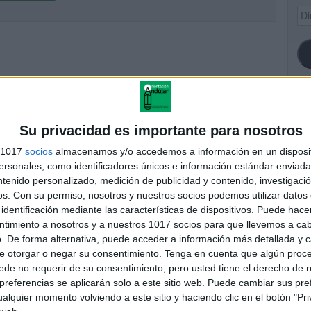
Dir
de
ema
SI
Su privacidad es importante para nosotros
s 1017
socios
almacenamos y/o accedemos a información en un disposit
sonales, como identificadores únicos e información estándar enviada 
ntenido personalizado, medición de publicidad y contenido, investigaci
FA
os.
Con su permiso, nosotros y nuestros socios podemos utilizar datos 
identificación mediante las características de dispositivos. Puede hacer
ntimiento a nosotros y a nuestros 1017 socios para que llevemos a ca
. De forma alternativa, puede acceder a información más detallada y 
e otorgar o negar su consentimiento.
Tenga en cuenta que algún proc
de no requerir de su consentimiento, pero usted tiene el derecho de r
referencias se aplicarán solo a este sitio web. Puede cambiar sus pref
alquier momento volviendo a este sitio y haciendo clic en el botón "Pri