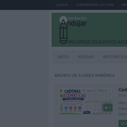
LENGUA
COMPRENSIÓN LECTORA
MA
INICIO
NAVIDAD
MATEMÁTIC
ARCHIVO DE FLUIDEZ NUMÉRICA
Cad
Publ
Hoy c
0
traba
forma
SEG