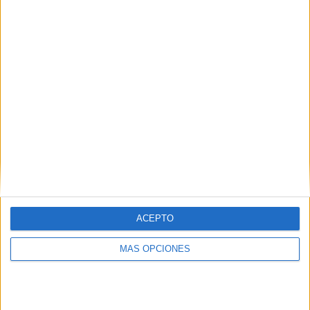
¿TE GUSTA NUESTRO MATERIAL?
Introduce tu email para unirte a otros
80.862 suscriptores.
Dirección
de
email
Suscribir
ACEPTO
MÁS OPCIONES
SIGUE NUESTROS TABLEROS EN
PINTEREST