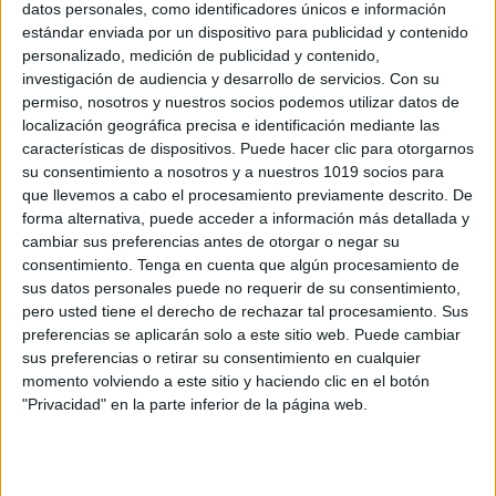
datos personales, como identificadores únicos e información
Medusitas bonitas tarjetas de atención,
estándar enviada por un dispositivo para publicidad y contenido
conteo, sumas y restas
personalizado, medición de publicidad y contenido,
investigación de audiencia y desarrollo de servicios.
Con su
Publicado el 5 febrero, 2024
permiso, nosotros y nuestros socios podemos utilizar datos de
Super recurso de @aula_pt_carlos y @fono.grafia02
localización geográfica precisa e identificación mediante las
Te presentamos nuestro nuevo recurso imprimible:
características de dispositivos. Puede hacer clic para otorgarnos
su consentimiento a nosotros y a nuestros 1019 socios para
Medusitas! ?? Sumérgete en la diversión y aprendizaje
que llevemos a cabo el procesamiento previamente descrito. De
con esta colorida escena del mar, acompañada de
forma alternativa, puede acceder a información más detallada y
medusas de colores y […]
cambiar sus preferencias antes de otorgar o negar su
consentimiento.
Tenga en cuenta que algún procesamiento de
SEGUIR LEYENDO
sus datos personales puede no requerir de su consentimiento,
pero usted tiene el derecho de rechazar tal procesamiento. Sus
preferencias se aplicarán solo a este sitio web. Puede cambiar
sus preferencias o retirar su consentimiento en cualquier
momento volviendo a este sitio y haciendo clic en el botón
"Privacidad" en la parte inferior de la página web.
Buscar
Buscar