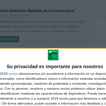
inas didácticas Métodos de Lectoescritura
cado el 13 mayo, 2026
áminas didácticas de métodos de lectoescritura son un recurso
scindible para comprender, comparar y aplicar los distintos
ues que existen para enseñar a leer y escribir en Infantil y […]
UIR LEYENDO
na sílabas para formar palabras conciencia silábica
cado el 2 marzo, 2026
Su privacidad es importante para nosotros
nciencia silábica es una de las habilidades fundamentales dentro
roceso de aprendizaje de la lectoescritura. Antes de leer y escribir
s 1019
socios
almacenamos y/o accedemos a información en un disposit
ras completas, los niños necesitan comprender que estas […]
sonales, como identificadores únicos e información estándar enviada 
ntenido personalizado, medición de publicidad y contenido, investigaci
UIR LEYENDO
os.
Con su permiso, nosotros y nuestros socios podemos utilizar datos 
identificación mediante las características de dispositivos. Puede hacer
ntimiento a nosotros y a nuestros 1019 socios para que llevemos a ca
DERNO DE CONCIENCIA FONOLÓGICA 32 páginas
. De forma alternativa, puede acceder a información más detallada y 