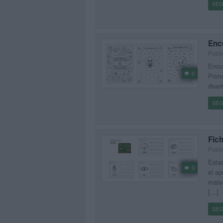
SEG
Encu
Publi
Encue
0
Prime
diver
SEG
Fich
Publi
Estas
0
el ap
mater
[…]
SEG