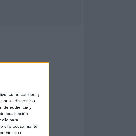
ivo, como cookies, y
por un dispositivo
ón de audiencia y
de localización
 clic para
bo el procesamiento
cambiar sus