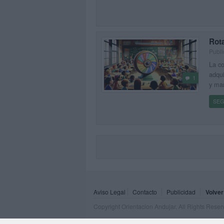
Rot
Publi
La co
adqui
1
y man
SEG
Aviso Legal
Contacto
Publicidad
Volver
Copyright Orientacion Andujar. All Rights Rese