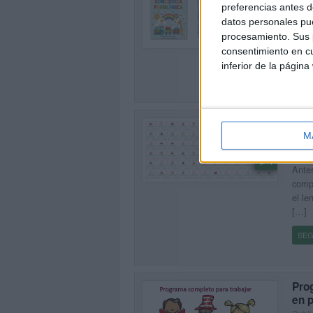
Publi
preferencias antes d
Apren
datos personales pue
0
niño,
procesamiento. Sus p
domi
consentimiento en cu
inferior de la página
SEG
TRA
sila
M
Publi
1
Antes
compr
el le
[…]
SEG
Pro
en p