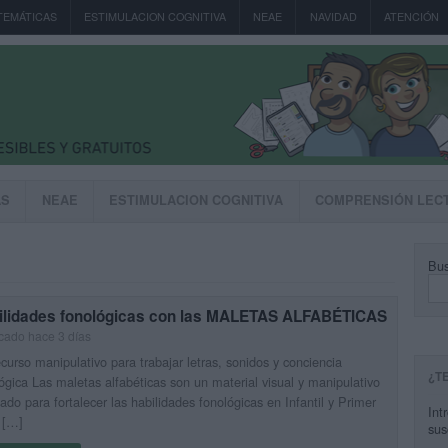
TEMÁTICAS
ESTIMULACION COGNITIVA
NEAE
NAVIDAD
ATENCIÓN
AS
NEAE
ESTIMULACION COGNITIVA
COMPRENSIÓN LEC
Bus
ilidades fonológicas con las MALETAS ALFABÉTICAS
cado hace 3 días
curso manipulativo para trabajar letras, sonidos y conciencia
¿T
ógica Las maletas alfabéticas son un material visual y manipulativo
ado para fortalecer las habilidades fonológicas en Infantil y Primer
Int
 […]
sus