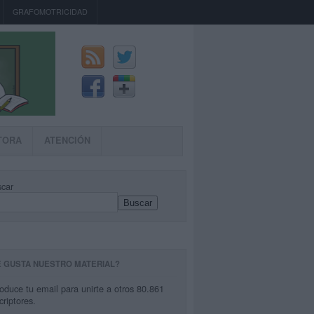
GRAFOMOTRICIDAD
TORA
ATENCIÓN
car
Buscar
E GUSTA NUESTRO MATERIAL?
roduce tu email para unirte a otros 80.861
criptores.