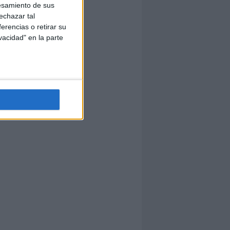
esamiento de sus
echazar tal
erencias o retirar su
vacidad" en la parte