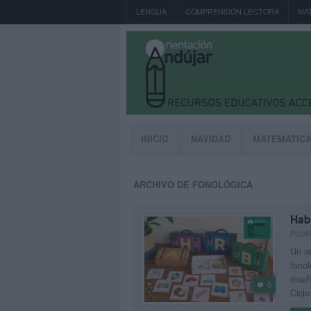
LENGUA
COMPRENSIÓN LECTORA
MA
INICIO
NAVIDAD
MATEMÁTIC
ARCHIVO DE FONOLÓGICA
Hab
Publi
Un re
fonol
diseñ
0
Ciclo