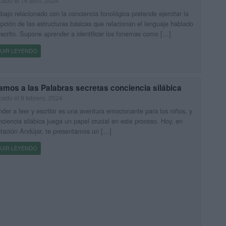
cado el 16 abril, 2024
abajo relacionado con la conciencia fonológica pretende ejercitar la
pción de las estructuras básicas que relacionan el lenguaje hablado
escrito. Supone aprender a identificar los fonemas como […]
UIR LEYENDO
amos a las Palabras secretas conciencia silábica
cado el 8 febrero, 2024
der a leer y escribir es una aventura emocionante para los niños, y
nciencia silábica juega un papel crucial en este proceso. Hoy, en
tación Andújar, te presentamos un […]
UIR LEYENDO