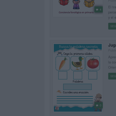
Publi
El tr
4
perce
y el 
SEG
Jug
Publi
Apren
la co
Orien
SEG
0