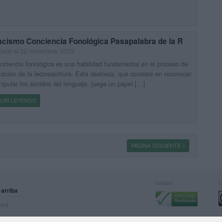
acismo Conciencia Fonológica Pasapalabra de la R
cado el 22 noviembre, 2023
nciencia fonológica es una habilidad fundamental en el proceso de
sición de la lectoescritura. Esta destreza, que consiste en reconocer
ipular los sonidos del lenguaje, juega un papel […]
UIR LEYENDO
PÁGINA SIGUIENTE »
Calidad:
L
 arriba
rved