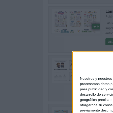
Lám
Publi
Las l
0
impre
enfoq
SEG
Orde
Publi
La co
0
del p
Nosotros y nuestro
palab
procesamos datos per
para publicidad y co
SEG
desarrollo de servici
geográfica precisa e 
otorgarnos su conse
CUA
previamente descrito