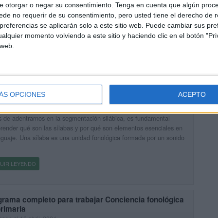
cado el 26 febrero, 2026
e otorgar o negar su consentimiento.
Tenga en cuenta que algún proc
der a leer y escribir es uno de los grandes hitos en la vida de un
de no requerir de su consentimiento, pero usted tiene el derecho de r
 pero antes de enfrentarse a las letras sobre el papel, necesitan
referencias se aplicarán solo a este sitio web. Puede cambiar sus pref
nar un […]
alquier momento volviendo a este sitio y haciendo clic en el botón "Pri
 web.
UIR LEYENDO
BAJAR LA SEGMENTACION SILÁBICA contamos
bas
ÁS OPCIONES
ACEPTO
cado el 3 agosto, 2024
 de adentrarnos en la segmentación silábica, es fundamental
ender qué son las sílabas y por qué son elementos esenciales en
nguaje. Una sílaba es una unidad fonológica formada por un sonido
UIR LEYENDO
grama completo para trabajar Conciencia fonológica
rimaria