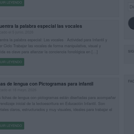
UIR LEYENDO
Dir
de
ema
entra la palabra especial las vocales
cado el 5 junio, 2026
ntra la palabra especial: Las vocales · Actividad para Infantil y
r Ciclo Trabajar las vocales de forma manipulativa, visual y
tida es clave para afianzar la conciencia fonológica en […]
SI
UIR LEYENDO
FA
as de lengua con Pictogramas para infantil
cado el 18 mayo, 2026
 fichas de lengua con pictogramas están diseñadas para acompañar
rendizaje inicial de la lectoescritura en Educación Infantil. Son
iales claros, estructurados y muy visuales, ideales para trabajar el
UIR LEYENDO