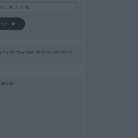
ección
il
Suscribir
GUE NUESTROS TABLEROS EN PINTEREST
CEBOOK