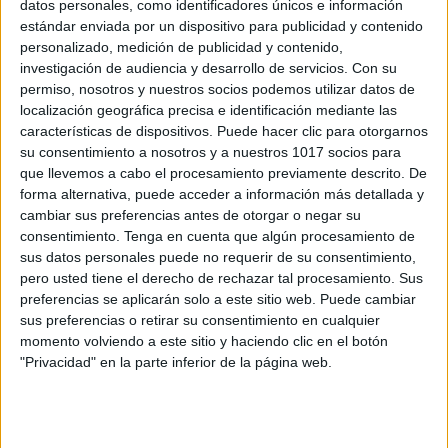
datos personales, como identificadores únicos e información
estándar enviada por un dispositivo para publicidad y contenido
Calendario buenas acciones y hábitos
personalizado, medición de publicidad y contenido,
junio 2024
investigación de audiencia y desarrollo de servicios.
Con su
Publicado el 29 mayo, 2024
permiso, nosotros y nuestros socios podemos utilizar datos de
localización geográfica precisa e identificación mediante las
Fomentar hábitos positivos y buenas acciones en los
características de dispositivos. Puede hacer clic para otorgarnos
niños es fundamental para su desarrollo integral. En
su consentimiento a nosotros y a nuestros 1017 socios para
Orientación Andujar, hemos diseñado un «Calendario
que llevemos a cabo el procesamiento previamente descrito. De
de Buenas Acciones y Hábitos para Junio 2024» […]
forma alternativa, puede acceder a información más detallada y
cambiar sus preferencias antes de otorgar o negar su
SEGUIR LEYENDO
consentimiento.
Tenga en cuenta que algún procesamiento de
sus datos personales puede no requerir de su consentimiento,
pero usted tiene el derecho de rechazar tal procesamiento. Sus
preferencias se aplicarán solo a este sitio web. Puede cambiar
sus preferencias o retirar su consentimiento en cualquier
momento volviendo a este sitio y haciendo clic en el botón
Buscar
"Privacidad" en la parte inferior de la página web.
Buscar