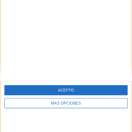
¿TE GUSTA NUESTRO MATERIAL?
Introduce tu email para unirte a otros
80.868 suscriptores.
Dirección
de
email
Suscribir
ACEPTO
MÁS OPCIONES
SIGUE NUESTROS TABLEROS EN
PINTEREST