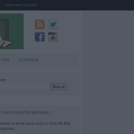
GRAFOMOTRICIDAD
TORA
ATENCIÓN
car
Buscar
E GUSTA NUESTRO MATERIAL?
roduce tu email para unirte a otros 80.859
criptores.