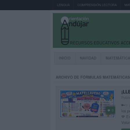
LENGUA
COMPRENSIÓN LECTORA
MA
INICIO
NAVIDAD
MATEMÁTIC
ARCHIVO DE FÓRMULAS MATEMÁTICA
¡LL
Publi
🔑✨ 
0
los 
💙 En
Volú