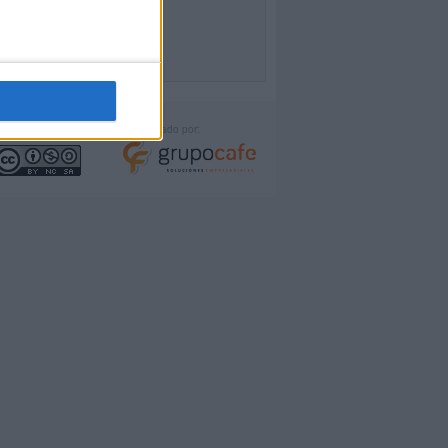
icencia:
Desarrollado por: