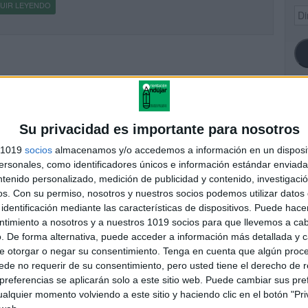
UIR LEYENDO
Dir
de
ema
SI
Su privacidad es importante para nosotros
s 1019
socios
almacenamos y/o accedemos a información en un disposit
sonales, como identificadores únicos e información estándar enviada 
ntenido personalizado, medición de publicidad y contenido, investigaci
FA
os.
Con su permiso, nosotros y nuestros socios podemos utilizar datos 
identificación mediante las características de dispositivos. Puede hacer
ntimiento a nosotros y a nuestros 1019 socios para que llevemos a ca
. De forma alternativa, puede acceder a información más detallada y 
e otorgar o negar su consentimiento.
Tenga en cuenta que algún proc
de no requerir de su consentimiento, pero usted tiene el derecho de r
referencias se aplicarán solo a este sitio web. Puede cambiar sus pref
alquier momento volviendo a este sitio y haciendo clic en el botón "Pri