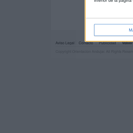
inferior de la página
M
Aviso Legal
Contacto
Publicidad
Volver
Copyright Orientacion Andujar. All Rights Rese