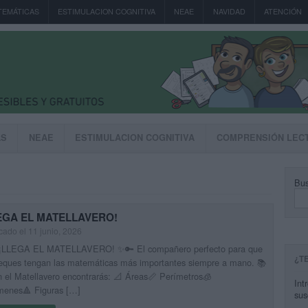
TEMÁTICAS
ESTIMULACION COGNITIVA
NEAE
NAVIDAD
ATENCIÓN
AS
NEAE
ESTIMULACION COGNITIVA
COMPRENSIÓN LEC
Bus
S
EGA EL MATELLAVERO!
cado el 11 junio, 2026
¡LLEGA EL MATELLAVERO! ✨🔑 El compañero perfecto para que
¿T
peques tengan las matemáticas más importantes siempre a mano. 📚
 el Matellavero encontrarás: 📐 Áreas📏 Perímetros🧊
Int
menes🔺 Figuras […]
sus