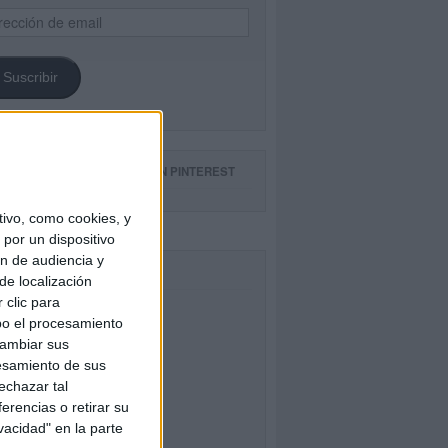
ección
il
Suscribir
GUE NUESTROS TABLEROS EN PINTEREST
ivo, como cookies, y
por un dispositivo
ón de audiencia y
CEBOOK
de localización
 clic para
bo el procesamiento
cambiar sus
esamiento de sus
echazar tal
erencias o retirar su
vacidad" en la parte