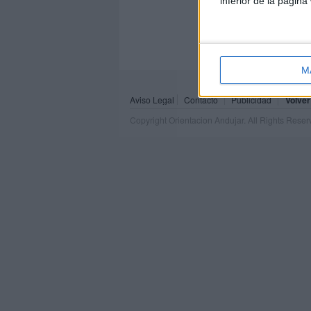
inferior de la página
M
Aviso Legal
Contacto
Publicidad
Volver
Copyright Orientacion Andujar. All Rights Rese