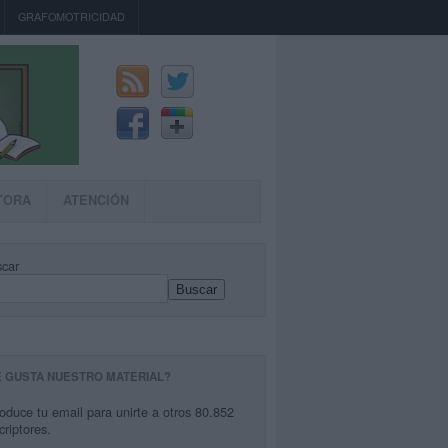
GRAFOMOTRICIDAD
TORA
ATENCIÓN
car
Buscar
E GUSTA NUESTRO MATERIAL?
roduce tu email para unirte a otros 80.852
criptores.