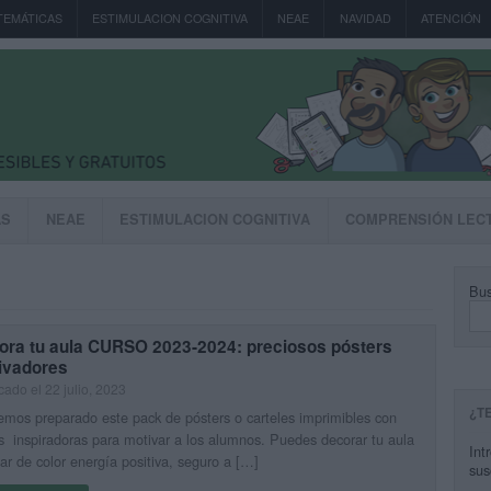
TEMÁTICAS
ESTIMULACION COGNITIVA
NEAE
NAVIDAD
ATENCIÓN
AS
NEAE
ESTIMULACION COGNITIVA
COMPRENSIÓN LEC
Bus
ora tu aula CURSO 2023-2024: preciosos pósters
ivadores
cado el 22 julio, 2023
¿T
mos preparado este pack de pósters o carteles imprimibles con
s inspiradoras para motivar a los alumnos. Puedes decorar tu aula
Int
nar de color energía positiva, seguro a […]
sus