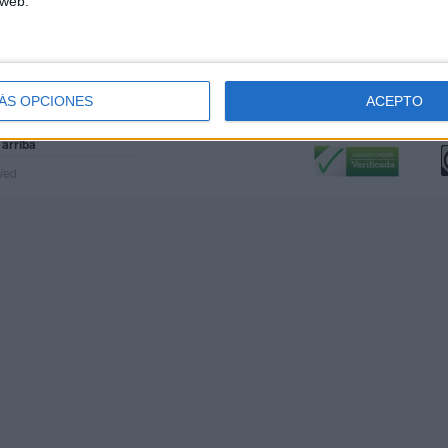
 web.
ÁS OPCIONES
ACEPTO
Calidad:
L
 arriba
rved