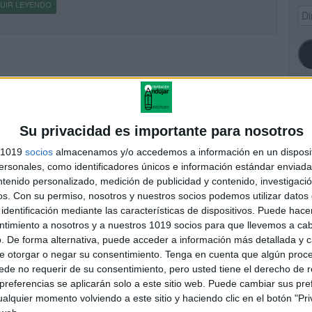
UIR LEYENDO
Dir
de
ema
SI
Su privacidad es importante para nosotros
s 1019
socios
almacenamos y/o accedemos a información en un disposit
sonales, como identificadores únicos e información estándar enviada 
ntenido personalizado, medición de publicidad y contenido, investigaci
FA
os.
Con su permiso, nosotros y nuestros socios podemos utilizar datos 
identificación mediante las características de dispositivos. Puede hacer
ntimiento a nosotros y a nuestros 1019 socios para que llevemos a ca
. De forma alternativa, puede acceder a información más detallada y 
e otorgar o negar su consentimiento.
Tenga en cuenta que algún proc
de no requerir de su consentimiento, pero usted tiene el derecho de r
referencias se aplicarán solo a este sitio web. Puede cambiar sus pref
alquier momento volviendo a este sitio y haciendo clic en el botón "Pri