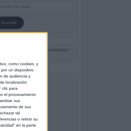
ección
il
Suscribir
GUE NUESTROS TABLEROS EN PINTEREST
ivo, como cookies, y
por un dispositivo
ón de audiencia y
CEBOOK
de localización
 clic para
bo el procesamiento
cambiar sus
esamiento de sus
echazar tal
erencias o retirar su
vacidad" en la parte