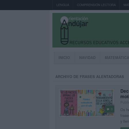
LENGUA
COMPRENSIÓN LECTORA
MA
INICIO
NAVIDAD
MATEMÁTIC
ARCHIVO DE FRASES ALENTADORAS
Dec
mot
Publi
0
Os he
frase
y lle