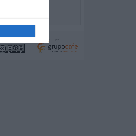
icencia:
Desarrollado por: