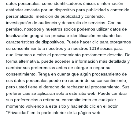
datos personales, como identificadores únicos e información
estándar enviada por un dispositivo para publicidad y contenido
30 Expresiones en Inglés que te Harán
personalizado, medición de publicidad y contenido,
Sonar como un Nativo
investigación de audiencia y desarrollo de servicios.
Con su
permiso, nosotros y nuestros socios podemos utilizar datos de
Publicado el 13 junio, 2026
localización geográfica precisa e identificación mediante las
En muchas ocasiones, los estudiantes aprenden
características de dispositivos. Puede hacer clic para otorgarnos
expresiones básicas en inglés que son correctas, pero
su consentimiento a nosotros y a nuestros 1019 socios para
que llevemos a cabo el procesamiento previamente descrito. De
que no siempre son las más naturales en
forma alternativa, puede acceder a información más detallada y
conversaciones reales. Este material educativo
cambiar sus preferencias antes de otorgar o negar su
presenta una comparación […]
consentimiento.
Tenga en cuenta que algún procesamiento de
sus datos personales puede no requerir de su consentimiento,
SEGUIR LEYENDO
pero usted tiene el derecho de rechazar tal procesamiento. Sus
preferencias se aplicarán solo a este sitio web. Puede cambiar
sus preferencias o retirar su consentimiento en cualquier
momento volviendo a este sitio y haciendo clic en el botón
"Privacidad" en la parte inferior de la página web.
Buscar