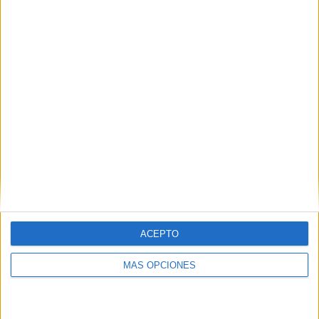
Buscar
¿TE GUSTA NUESTRO MATERIAL?
Introduce tu email para unirte a otros
80.859 suscriptores.
Dirección
de
email
Suscribir
ACEPTO
MÁS OPCIONES
SIGUE NUESTROS TABLEROS EN
PINTEREST