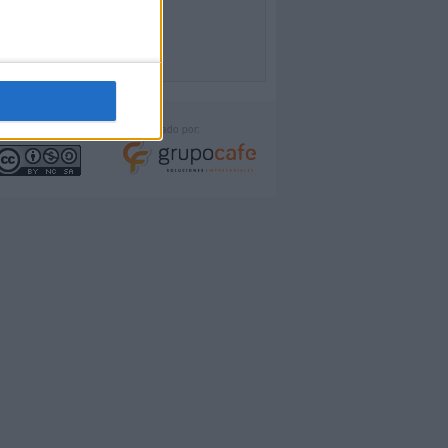
icencia:
Desarrollado por: