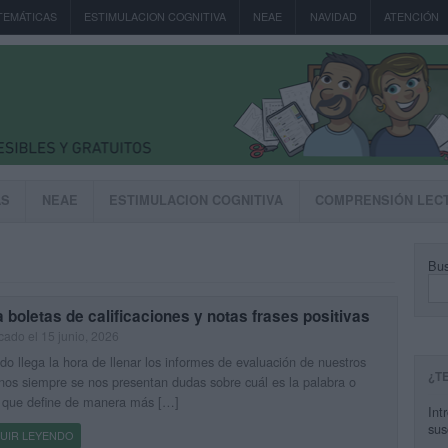
TEMÁTICAS
ESTIMULACION COGNITIVA
NEAE
NAVIDAD
ATENCIÓN
AS
NEAE
ESTIMULACION COGNITIVA
COMPRENSIÓN LEC
Bus
 boletas de calificaciones y notas frases positivas
cado el 15 junio, 2026
o llega la hora de llenar los informes de evaluación de nuestros
¿T
os siempre se nos presentan dudas sobre cuál es la palabra o
e que define de manera más […]
Int
sus
UIR LEYENDO