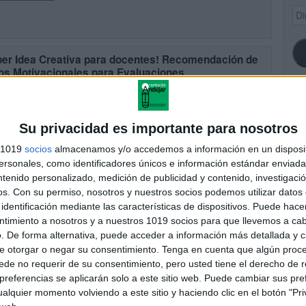
Dir
de
ema
per Idea Creativa para docentes! Recomendación de
los Motivacionales para Evaluaciones
cado el 22 octubre, 2024
ellos para profesores son una herramienta fantástica para motivar a
studiantes y hacer el proceso de corrección más divertido y visual.
SI
Su privacidad es importante para nosotros
 sellos, con mensajes positivos y creativos, […]
s 1019
socios
almacenamos y/o accedemos a información en un disposit
UIR LEYENDO
sonales, como identificadores únicos e información estándar enviada 
ntenido personalizado, medición de publicidad y contenido, investigaci
FA
os.
Con su permiso, nosotros y nuestros socios podemos utilizar datos 
identificación mediante las características de dispositivos. Puede hacer
ntimiento a nosotros y a nuestros 1019 socios para que llevemos a ca
. De forma alternativa, puede acceder a información más detallada y 
e otorgar o negar su consentimiento.
Tenga en cuenta que algún proc
de no requerir de su consentimiento, pero usted tiene el derecho de r
referencias se aplicarán solo a este sitio web. Puede cambiar sus pref
alquier momento volviendo a este sitio y haciendo clic en el botón "Pri