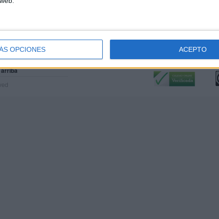
 web.
ÁS OPCIONES
ACEPTO
Calidad:
L
 arriba
rved