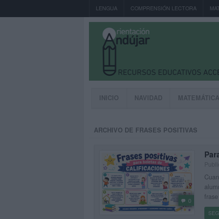
LENGUA
COMPRENSIÓN LECTORA
MA
INICIO
NAVIDAD
MATEMÁTIC
ARCHIVO DE FRASES POSITIVAS
Para
Publi
Cuand
alumn
fras
0
SEG