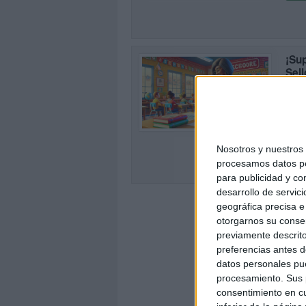
¡Su
Sel
Publi
Los s
0
los e
Estos
Nosotros y nuestro
SEG
procesamos datos per
para publicidad y co
desarrollo de servici
geográfica precisa e 
otorgarnos su conse
previamente descrito
preferencias antes d
datos personales pue
procesamiento. Sus p
consentimiento en cu