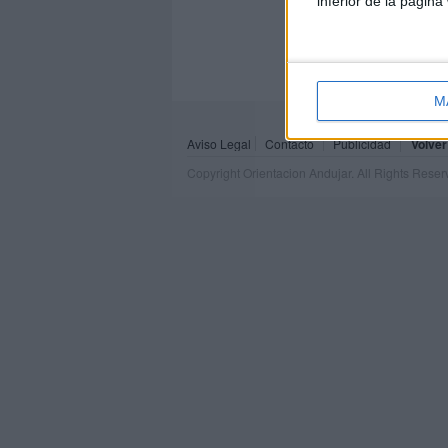
inferior de la página
M
Aviso Legal
Contacto
Publicidad
Volver
Copyright Orientacion Andujar. All Rights Rese