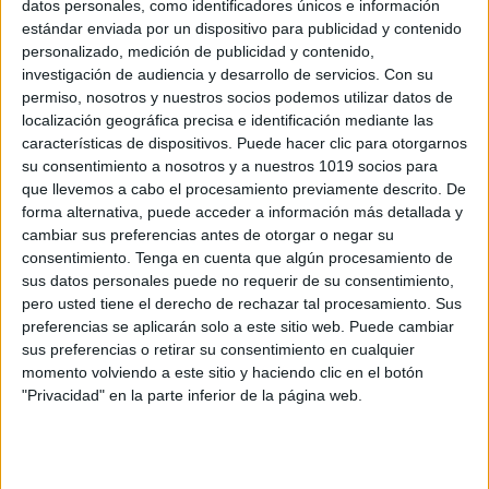
datos personales, como identificadores únicos e información
estándar enviada por un dispositivo para publicidad y contenido
Aprende y colorea la Prehistoria y sus
personalizado, medición de publicidad y contenido,
etapas
investigación de audiencia y desarrollo de servicios.
Con su
Publicado el 26 mayo, 2026
permiso, nosotros y nuestros socios podemos utilizar datos de
localización geográfica precisa e identificación mediante las
Un viaje visual por los primeros pasos de la
características de dispositivos. Puede hacer clic para otorgarnos
humanidad Hoy te presento un recurso educativo ideal
su consentimiento a nosotros y a nuestros 1019 socios para
para introducir la Prehistoria de forma divertida y
que llevemos a cabo el procesamiento previamente descrito. De
comprensible: el pack Aprende y […]
forma alternativa, puede acceder a información más detallada y
cambiar sus preferencias antes de otorgar o negar su
SEGUIR LEYENDO
consentimiento.
Tenga en cuenta que algún procesamiento de
sus datos personales puede no requerir de su consentimiento,
pero usted tiene el derecho de rechazar tal procesamiento. Sus
preferencias se aplicarán solo a este sitio web. Puede cambiar
sus preferencias o retirar su consentimiento en cualquier
momento volviendo a este sitio y haciendo clic en el botón
Buscar
"Privacidad" en la parte inferior de la página web.
Buscar