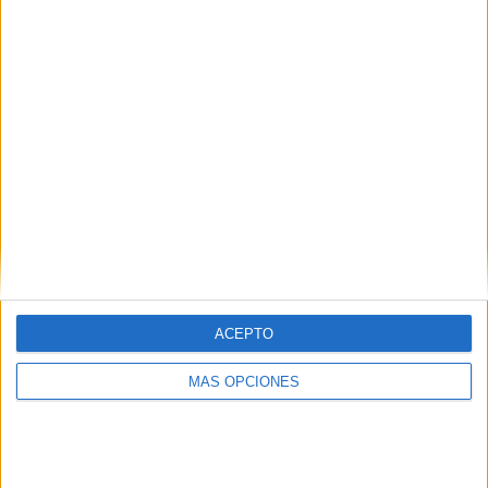
¿TE GUSTA NUESTRO MATERIAL?
Introduce tu email para unirte a otros
80.842 suscriptores.
Dirección
de
email
Suscribir
ACEPTO
MÁS OPCIONES
SIGUE NUESTROS TABLEROS EN
PINTEREST