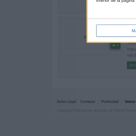
inferior de la página
SEG
Vot
Impu
M
Publi
Todav
4
Impul
nos 
SEG
Aviso Legal
Contacto
Publicidad
Volver
Copyright Orientacion Andujar. All Rights Rese