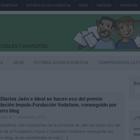
TEMÁTICAS
ESTIMULACION COGNITIVA
NEAE
NAVIDAD
ATENCIÓN
AS
NEAE
ESTIMULACION COGNITIVA
COMPRENSIÓN LEC
Bus
Diarios Jaén e Ideal se hacen eco del premio
dación Impuls-Fundación Vodafone, conseguido por
tro blog
cado el 17 diciembre, 2010
¿T
eriodicos más importantes de la provincia de Jaén se hacen eco del
Int
o de la Fundación Impuls y fundación Vodafone conseguido por
sus
ro blog, al ser considerado el más […]