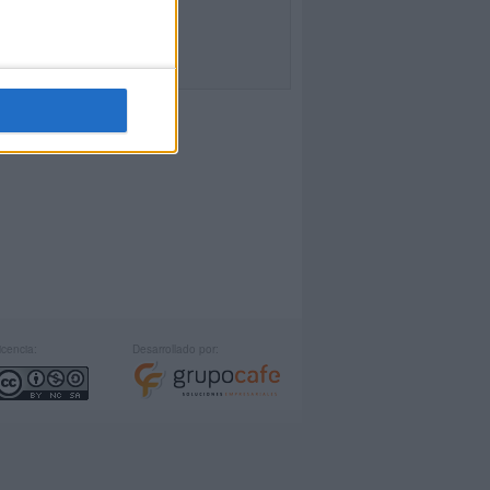
icencia:
Desarrollado por: