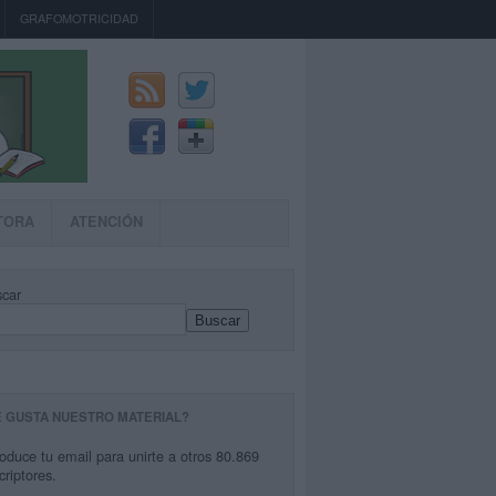
GRAFOMOTRICIDAD
TORA
ATENCIÓN
car
Buscar
E GUSTA NUESTRO MATERIAL?
roduce tu email para unirte a otros 80.869
criptores.