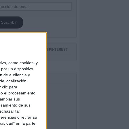
ección
il
Suscribir
GUE NUESTROS TABLEROS EN PINTEREST
ivo, como cookies, y
por un dispositivo
ón de audiencia y
CEBOOK
de localización
 clic para
bo el procesamiento
cambiar sus
esamiento de sus
echazar tal
erencias o retirar su
vacidad" en la parte