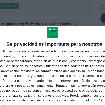
Dir
UIR LEYENDO
de
ema
os ganadores del Premio Impuls – Fundación
afone. Proyecto más imnovador
cado el 25 noviembre, 2010
a salido la noticia en el portal de la Fundación Impuls.El blog
SI
taciónAndújar ha sido galardonado con el Premio Impuls –
Su privacidad es importante para nosotros
ación Vodafone al Proyecto más Imnovador de los […]
s 1019
socios
almacenamos y/o accedemos a información en un disposit
UIR LEYENDO
sonales, como identificadores únicos e información estándar enviada 
ntenido personalizado, medición de publicidad y contenido, investigaci
FA
os.
Con su permiso, nosotros y nuestros socios podemos utilizar datos 
identificación mediante las características de dispositivos. Puede hacer
 Jornada TIC e INNOVACIÓN EDUCATIVA; Fundación
ntimiento a nosotros y a nuestros 1019 socios para que llevemos a ca
uls. Nos vemos en Barcelona 2 de Diciembre
. De forma alternativa, puede acceder a información más detallada y 
cado el 24 noviembre, 2010
e otorgar o negar su consentimiento.
Tenga en cuenta que algún proc
mana que viene 2 de diciembre estaremos por Barcelona, os
de no requerir de su consentimiento, pero usted tiene el derecho de r
is a conocernos y a desvirtualizarnos en: El acto de entrega del V
referencias se aplicarán solo a este sitio web. Puede cambiar sus pref
io TIC de Fundación Impuls Un […]
alquier momento volviendo a este sitio y haciendo clic en el botón "Pri