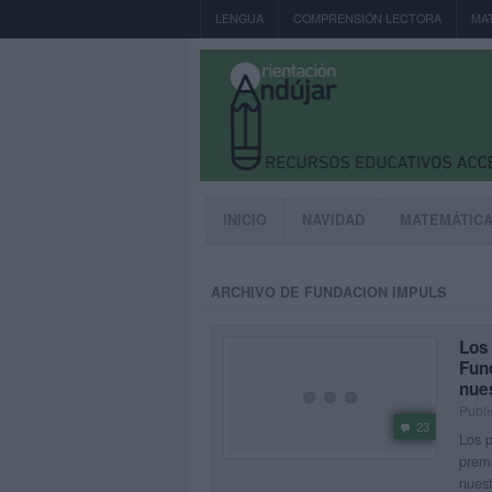
LENGUA
COMPRENSIÓN LECTORA
MA
INICIO
NAVIDAD
MATEMÁTIC
ARCHIVO DE FUNDACION IMPULS
Los 
Fun
nues
Publi
23
Los p
premi
nuest