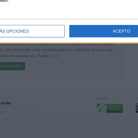
 web.
UIR LEYENDO
anos como proyecto innovador en los Premios TIC
ls.
ÁS OPCIONES
ACEPTO
cado el 29 agosto, 2010
ía estas a tiempo de ayudarmos en el Certamen de la fundación
s. Solo os llevara unos minutos gracias y a disfrutar lo poco que
queda de vacaciones. Puedes […]
UIR LEYENDO
Calidad:
L
 arriba
rved