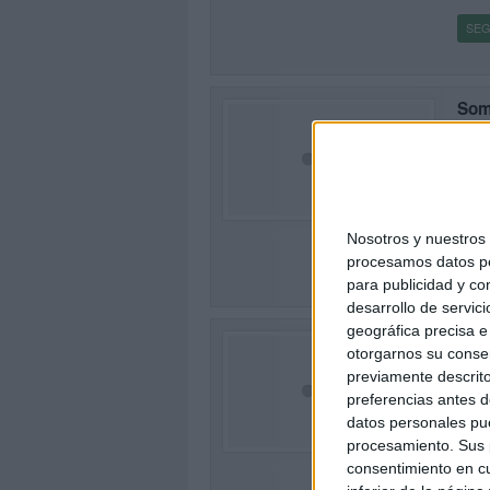
SEG
Som
Vod
Publi
Hoy h
62
Orien
Fund
Nosotros y nuestro
SEG
procesamos datos per
para publicidad y co
desarrollo de servici
geográfica precisa e 
III
otorgarnos su conse
Imp
previamente descrito
Publi
preferencias antes d
La se
9
datos personales pue
animá
procesamiento. Sus p
Prem
consentimiento en cu