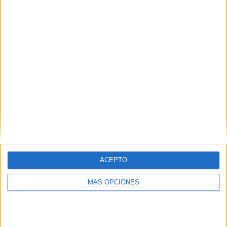
¿TE GUSTA NUESTRO MATERIAL?
Introduce tu email para unirte a otros
80.852 suscriptores.
Dirección
de
email
Suscribir
ACEPTO
MÁS OPCIONES
SIGUE NUESTROS TABLEROS EN
PINTEREST