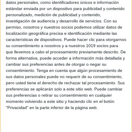
datos personales, como identificadores únicos e información
estándar enviada por un dispositivo para publicidad y contenido
Crucigrama en imágenes crucibanderas
personalizado, medición de publicidad y contenido,
investigación de audiencia y desarrollo de servicios.
Con su
de Europa
permiso, nosotros y nuestros socios podemos utilizar datos de
Publicado el 9 mayo, 2025
localización geográfica precisa e identificación mediante las
Este divertido recurso combina la lógica del
características de dispositivos. Puede hacer clic para otorgarnos
su consentimiento a nosotros y a nuestros 1019 socios para
crucigrama con el reconocimiento visual de las
que llevemos a cabo el procesamiento previamente descrito. De
banderas europeas, haciendo que el aprendizaje de
forma alternativa, puede acceder a información más detallada y
los países de Europa sea interactivo, visual y muy […]
cambiar sus preferencias antes de otorgar o negar su
consentimiento.
Tenga en cuenta que algún procesamiento de
SEGUIR LEYENDO
sus datos personales puede no requerir de su consentimiento,
pero usted tiene el derecho de rechazar tal procesamiento. Sus
preferencias se aplicarán solo a este sitio web. Puede cambiar
sus preferencias o retirar su consentimiento en cualquier
momento volviendo a este sitio y haciendo clic en el botón
"Privacidad" en la parte inferior de la página web.
Buscar
Buscar