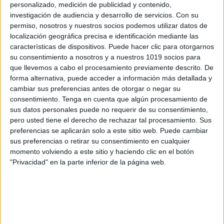
personalizado, medición de publicidad y contenido,
investigación de audiencia y desarrollo de servicios.
Con su
permiso, nosotros y nuestros socios podemos utilizar datos de
localización geográfica precisa e identificación mediante las
características de dispositivos. Puede hacer clic para otorgarnos
su consentimiento a nosotros y a nuestros 1019 socios para
que llevemos a cabo el procesamiento previamente descrito. De
Divertido juego de prefijos y sufijos con
forma alternativa, puede acceder a información más detallada y
Super Mario Bros
cambiar sus preferencias antes de otorgar o negar su
Publicado el 2 diciembre, 2023
consentimiento.
Tenga en cuenta que algún procesamiento de
sus datos personales puede no requerir de su consentimiento,
La enseñanza de prefijos y sufijos puede ser una
pero usted tiene el derecho de rechazar tal procesamiento. Sus
experiencia lúdica y envolvente, y en Orientación
preferencias se aplicarán solo a este sitio web. Puede cambiar
Andújar, hemos descubierto un recurso educativo que
sus preferencias o retirar su consentimiento en cualquier
hace precisamente eso: «Divertido Juego de Prefijos
momento volviendo a este sitio y haciendo clic en el botón
[…]
"Privacidad" en la parte inferior de la página web.
SEGUIR LEYENDO