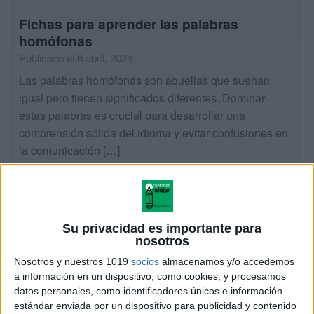
Fichas para aprender las palabras
homófonas
Publicado el 6 abril, 2024
Las palabras homófonas son aquellas que suenan
igual pero tienen significados diferentes. Dominar
estas palabras es crucial para desarrollar una
comprensión sólida del idioma y evitar confusiones en
la comunicación […]
SEGUIR LEYENDO
Su privacidad es importante para
nosotros
Nosotros y nuestros 1019
socios
almacenamos y/o accedemos
a información en un dispositivo, como cookies, y procesamos
datos personales, como identificadores únicos e información
estándar enviada por un dispositivo para publicidad y contenido