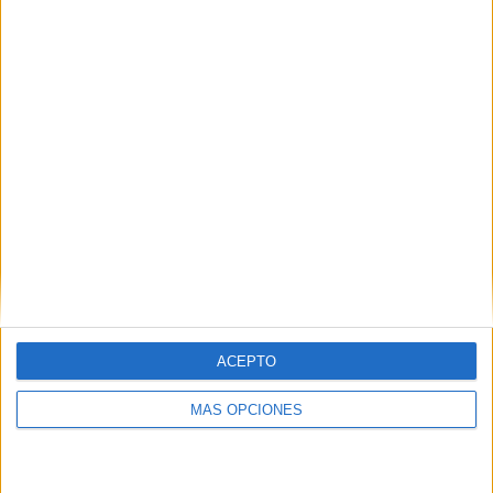
ACEPTO
MÁS OPCIONES
Llavero de vocabulario, gramática y
ortografía
Publicado el 14 noviembre, 2020